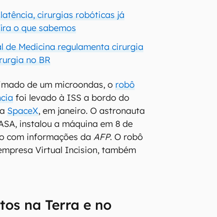
atência, cirurgias robóticas já
fira o que sabemos
l de Medicina regulamenta cirurgia
irurgia no BR
imado de um microondas, o
robô
ncia
foi levado à ISS a bordo do
da
SpaceX
, em janeiro. O astronauta
ASA, instalou a máquina em 8 de
rdo com informações da
AFP
. O robô
 empresa Virtual Incision, também
os na Terra e no