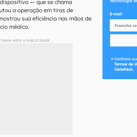
tecnologia e
 dispositivo — que se chama
tou a operação em tiras de
E-mail
 mostrou sua eficiência nas mãos de
ício médico.
TINUA APÓS A PUBLICIDADE
Confirmo que
Termos de U
Canaltech.