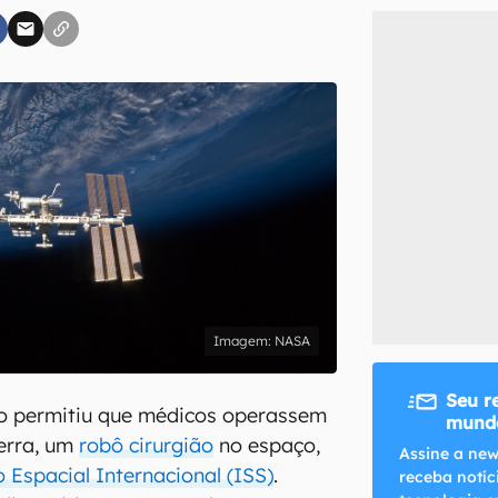
inscreva-se
li, aceito e concordo com os
Termos de Uso e Política de Privacidade do Ca
NASA
Seu r
vo permitiu que médicos operassem
mundo
erra, um
robô cirurgião
no espaço,
Assine a new
 Espacial Internacional (ISS)
.
receba notíc