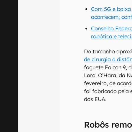
Com 5G e baixa l
acontecem; con
Conselho Federa
robótica e telec
Do tamanho aprox
de cirurgia a distâ
foguete Falcon 9, 
Loral O’Hara, da N
fevereiro, de aco
foi fabricado pela
dos EUA.
Robôs remot