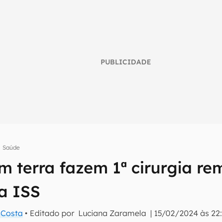
PUBLICIDADE
Saúde
m terra fazem 1ª cirurgia re
umo inteligente do mundo tech!
tter do Canaltech e receba notícias e reviews sobre tecnologia 
na ISS
a Costa
• Editado por
Luciana Zaramela
|
15/02/2024 às 22