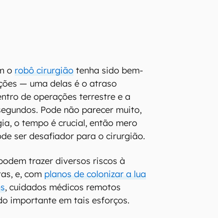
om o
robô cirurgião
tenha sido bem-
ações — uma delas é o atraso
entro de operações terrestre e a
 segundos. Pode não parecer muito,
ia, o tempo é crucial, então mero
de ser desafiador para o cirurgião.
podem trazer diversos riscos à
tas, e, com
planos de colonizar a lua
os
, cuidados médicos remotos
o importante em tais esforços.