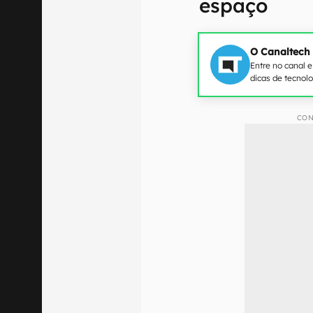
espaço
O Canaltech
Entre no canal 
dicas de tecnol
CON