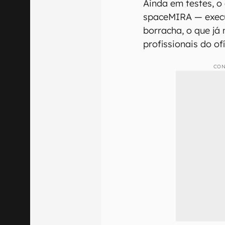
Ainda em testes, o
spaceMIRA — execu
borracha, o que já
profissionais do of
CON