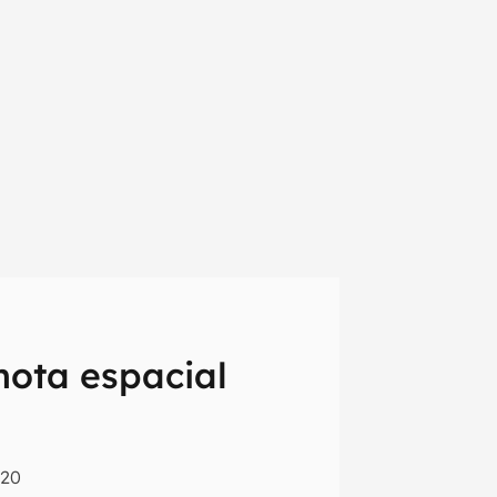
mota espacial
em primeira
:20