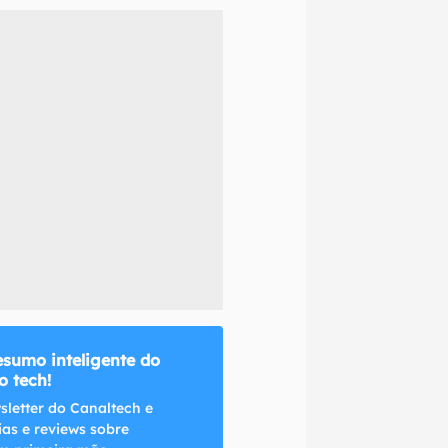
naltech.
esumo inteligente do
 tech!
sletter do Canaltech e
ias e reviews sobre