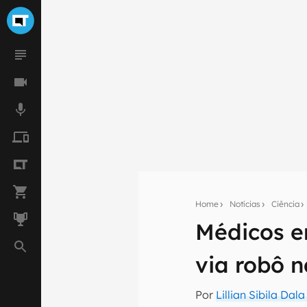
Home
Notícias
Ciência
Médicos e
Seu res
Assine a newsle
via robô 
mão.
Por
Lillian Sibila Dal
E-mail