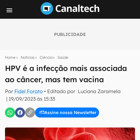
PUBLICIDADE
Seu resumo inteligente do mundo tech!
Assine a newsletter do Canaltech e receba
Home
Notícias
Ciência
Saúde
notícias e reviews sobre tecnologia em primeira
mão.
HPV é a infecção mais associada
ao câncer, mas tem vacina
E-mail
Por
Fidel Forato
• Editado por
Luciana Zaramela
|
19/09/2023 às 15:33
inscreva-se
Assine nossa Newsletter
Confirmo que li, aceito e concordo com os
Termos de
Uso e Política de Privacidade do Canaltech.