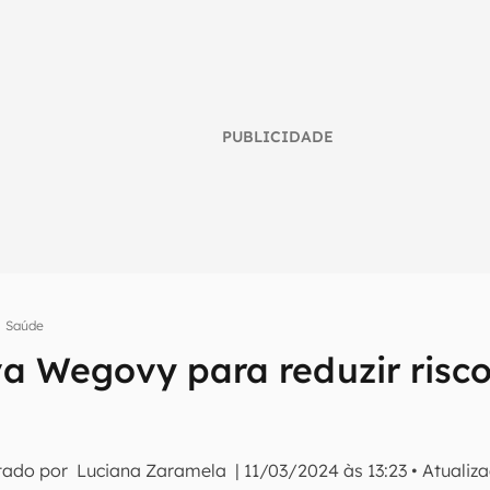
PUBLICIDADE
Saúde
a Wegovy para reduzir risc
umo inteligente do mundo tech!
tter do Canaltech e receba notícias e reviews sobre tecnologia 
tado por
Luciana Zaramela
|
11/03/2024 às 13:23
•
Atualiz