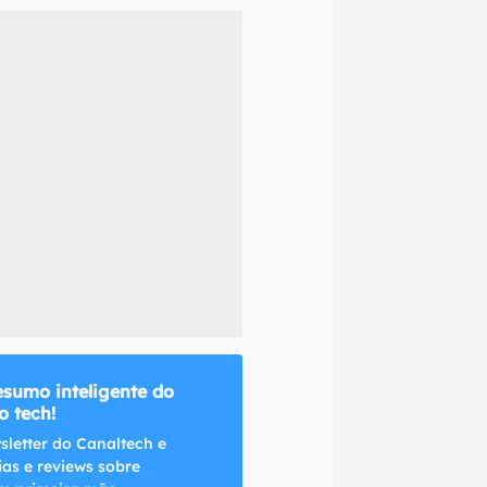
naltech.
esumo inteligente do
 tech!
sletter do Canaltech e
ias e reviews sobre