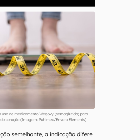
a uso de medicamento Wegovy (semaglutida) para
as do coração (Imagem: Puhimec/Envato Elements)
ão semelhante, a indicação difere