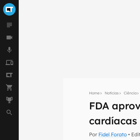
Home
Notícias
Ciência
FDA aprov
Seu res
cardíacas
Assine a newsle
mão.
Por
Fidel Forato
• Edi