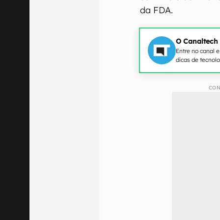
da FDA.
O Canaltech
Entre no canal 
dicas de tecnol
CON