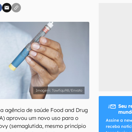
inscreva-se
li, aceito e concordo com os
Termos de Uso e Política de Privacidade do Ca
Towfiqu98/Envato
Seu r
 a agência de saúde Food and Drug
mundo
DA) aprovou um novo uso para o
Assine a new
y (semaglutida, mesmo princípio
receba notíc