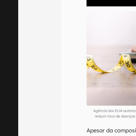
00:00
/
04:51
Agência dos EUA autoriz
reduzir risco de doenç
Apesar da composiç