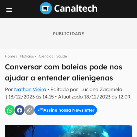
PUBLICIDADE
Seu resumo inteligente do mundo tech!
Assine a newsletter do Canaltech e receba
Home
Notícias
Ciência
Saúde
notícias e reviews sobre tecnologia em primeira
mão.
Conversar com baleias pode nos
ajudar a entender alienígenas
E-mail
Por
Nathan Vieira
• Editado por
Luciana Zaramela
|
13/12/2023 às 14:15
•
Atualizado
18/12/2023 às 12:09
inscreva-se
Assine nossa Newsletter
Confirmo que li, aceito e concordo com os
Termos de
Uso e Política de Privacidade do Canaltech.