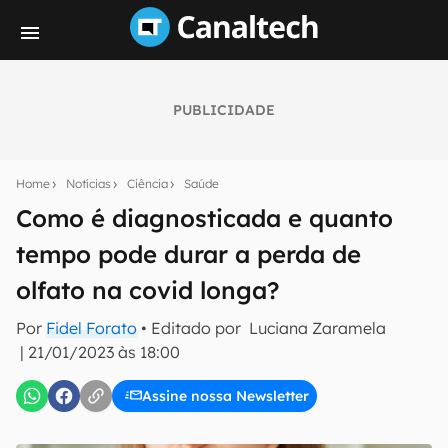
PUBLICIDADE
Seu resumo inteligente do mundo tech!
Assine a newsletter do Canaltech e receba
Home
Notícias
Ciência
Saúde
notícias e reviews sobre tecnologia em primeira
mão.
Como é diagnosticada e quanto
tempo pode durar a perda de
E-mail
olfato na covid longa?
Por
Fidel Forato
• Editado por
Luciana Zaramela
inscreva-se
|
21/01/2023 às 18:00
Assine nossa Newsletter
Confirmo que li, aceito e concordo com os
Termos de
Uso e Política de Privacidade do Canaltech.