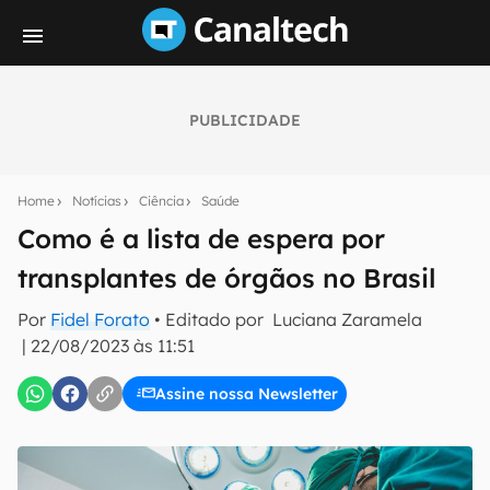
PUBLICIDADE
Seu resumo inteligente do mundo tech!
Assine a newsletter do Canaltech e receba
Home
Notícias
Ciência
Saúde
notícias e reviews sobre tecnologia em primeira
mão.
Como é a lista de espera por
transplantes de órgãos no Brasil
E-mail
Por
Fidel Forato
• Editado por
Luciana Zaramela
|
22/08/2023 às 11:51
inscreva-se
Assine nossa Newsletter
Confirmo que li, aceito e concordo com os
Termos de
Uso e Política de Privacidade do Canaltech.