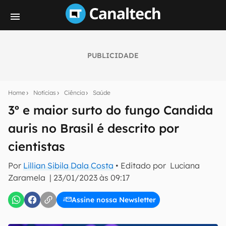
PUBLICIDADE
Seu resumo inteligente do mundo tech!
Assine a newsletter do Canaltech e receba
Home
Notícias
Ciência
Saúde
notícias e reviews sobre tecnologia em primeira
mão.
3º e maior surto do fungo Candida
auris no Brasil é descrito por
E-mail
cientistas
Por
Lillian Sibila Dala Costa
• Editado por
Luciana
inscreva-se
Zaramela
|
23/01/2023 às 09:17
Assine nossa Newsletter
Confirmo que li, aceito e concordo com os
Termos de
Uso e Política de Privacidade do Canaltech.