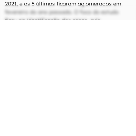
2021, e os 5 últimos ficaram aglomerados em
fevereiro do ano passado. O foco do estudo
ficou na identificação dos casos, cujo
diagnóstico oportuno foi rápido e essencial para
o tratamento. Isso garantiu um número de
óbitos baixo, demonstrando que a infecção pode
ser controlada, não se disseminando pelo corpo
do paciente.