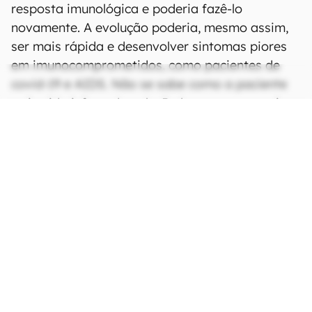
resposta imunológica e poderia fazê-lo
novamente. A evolução poderia, mesmo assim,
ser mais rápida e desenvolver sintomas piores
em imunocomprometidos, como pacientes de
covid-19 e AIDS. Não se sabe como a paciente
teria sido infectada pelo
P. chrysogenum
, mais
presente em ambientes onde há material em
decomposição, obras e esgotos, mas de
distribuição generalizada.