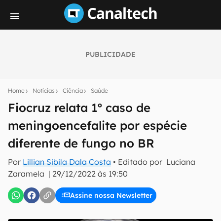
PUBLICIDADE
Seu resumo inteligente do mundo tech!
Assine a newsletter do Canaltech e receba
Home
Notícias
Ciência
Saúde
notícias e reviews sobre tecnologia em primeira
mão.
Fiocruz relata 1º caso de
meningoencefalite por espécie
E-mail
diferente de fungo no BR
Por
Lillian Sibila Dala Costa
• Editado por
Luciana
inscreva-se
Zaramela
|
29/12/2022 às 19:50
Assine nossa Newsletter
Confirmo que li, aceito e concordo com os
Termos de
Uso e Política de Privacidade do Canaltech.