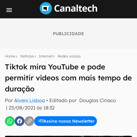
PUBLICIDADE
Seu resumo inteligente do mundo tech!
Assine a newsletter do Canaltech e receba
Home
Notícias
Internet
Redes sociais
notícias e reviews sobre tecnologia em primeira
mão.
Tiktok mira YouTube e pode
permitir vídeos com mais tempo de
E-mail
duração
Por
Alveni Lisboa
• Editado por
Douglas Ciriaco
inscreva-se
|
25/08/2021 às 18:32
Assine nossa Newsletter
Confirmo que li, aceito e concordo com os
Termos de
Uso e Política de Privacidade do Canaltech.