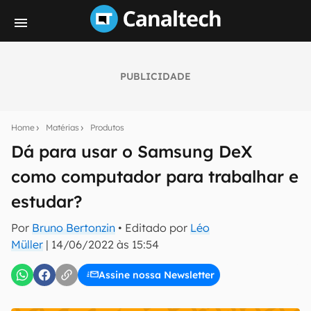
PUBLICIDADE
Seu resumo inteligente do mundo tech!
Assine a newsletter do Canaltech e receba
Home
Matérias
Produtos
notícias e reviews sobre tecnologia em primeira
mão.
Dá para usar o Samsung DeX
como computador para trabalhar e
E-mail
estudar?
Por
Bruno Bertonzin
• Editado por
Léo
inscreva-se
Müller
|
14/06/2022 às 15:54
Assine nossa Newsletter
Confirmo que li, aceito e concordo com os
Termos de
Uso e Política de Privacidade do Canaltech.