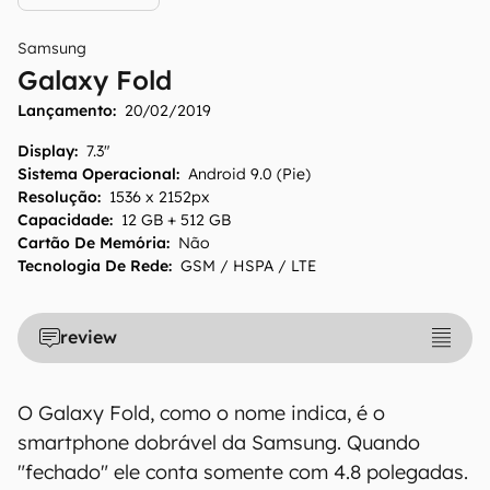
Samsung
Galaxy Fold
Lançamento:
20/02/2019
Display
:
7.3"
Sistema Operacional
:
Android 9.0 (Pie)
Resolução
:
1536 x 2152px
Capacidade
:
12 GB + 512 GB
Cartão De Memória
:
Não
O Canaltech mantém esforço constante para
Tecnologia De Rede
:
GSM / HSPA / LTE
encontrar e manter atualizadas as
informações presentes em nossas fichas
review
técnicas, porém tenha em mente que
especificações e recursos podem variar entre
regiões e países. Portanto, recomendamos
O Galaxy Fold, como o nome indica, é o
que você visite o site oficial do fabricante ou
smartphone dobrável da Samsung. Quando
operadora que comercializa o produto para
"fechado" ele conta somente com 4.8 polegadas.
confirmar suas características detalhadas e