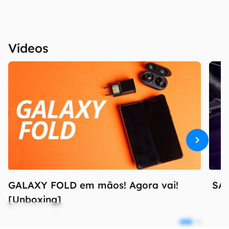
Vídeos
GALAXY FOLD em mãos! Agora vai!
SA
[Unboxing]