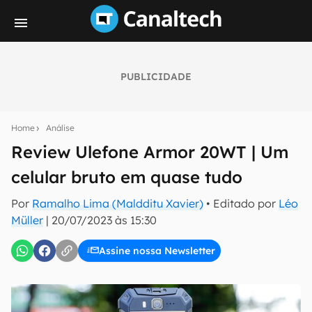
PUBLICIDADE
Seu resumo inteligente do mundo tech!
Assine a newsletter do Canaltech e receba
Home
Análise
notícias e reviews sobre tecnologia em primeira
mão.
Review Ulefone Armor 20WT | Um
celular bruto em quase tudo
E-mail
Por
Ramalho Lima (Maldditu Xavier)
• Editado por
Léo
Müller
|
20/07/2023 às 15:30
inscreva-se
Assine nossa Newsletter
Confirmo que li, aceito e concordo com os
Termos de
Uso e Política de Privacidade do Canaltech.