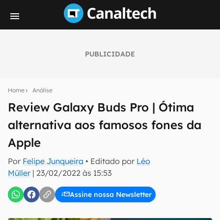
PUBLICIDADE
Seu resumo inteligente do mundo tech!
Assine a newsletter do Canaltech e receba
Home
Análise
notícias e reviews sobre tecnologia em primeira
mão.
Review Galaxy Buds Pro | Ótima
alternativa aos famosos fones da
E-mail
Apple
Por
Felipe Junqueira
• Editado por
Léo
inscreva-se
Müller
|
23/02/2022 às 15:53
Assine nossa Newsletter
Confirmo que li, aceito e concordo com os
Termos de
Uso e Política de Privacidade do Canaltech.