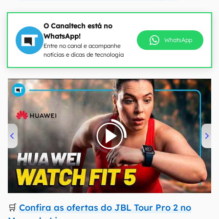
O Canaltech está no
WhatsApp!
WhatsApp
Entre no canal e acompanhe
notícias e dicas de tecnologia
00:00
/
04:51
🛒
Confira as ofertas do JBL Tour Pro 2 no