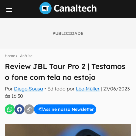
PUBLICIDADE
Seu resumo inteligente do mundo tech!
Assine a newsletter do Canaltech e receba
Home
Análise
notícias e reviews sobre tecnologia em primeira
mão.
Review JBL Tour Pro 2 | Testamos
o fone com tela no estojo
E-mail
Por
Diego Sousa
• Editado por
Léo Müller
|
27/06/2023
às 16:30
inscreva-se
Assine nossa Newsletter
Confirmo que li, aceito e concordo com os
Termos de
Uso e Política de Privacidade do Canaltech.