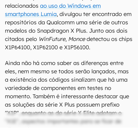
relacionados
ao uso do Windows em
smartphones Lumia
, divulgou ter encontrado em
repositórios da Qualcomm uma série de outros
modelos do Snapdragon X Plus. Junto aos dois
citados pelo
WinFuture
,
Monce
detectou os chips
X1P64100, X1P62100 e X1P56100.
Ainda não há como saber as diferenças entre
eles, nem mesmo se todos serão lançados, mas
a existência dos códigos sinalizam que há uma
variedade de componentes em testes no
momento. Também é interessante destacar que
as soluções da série X Plus possuem prefixo
"X1P", enquanto as da série X Elite adotam o
"X1E", aspectos importantes para se ficar de
olho em futuros vazamentos.