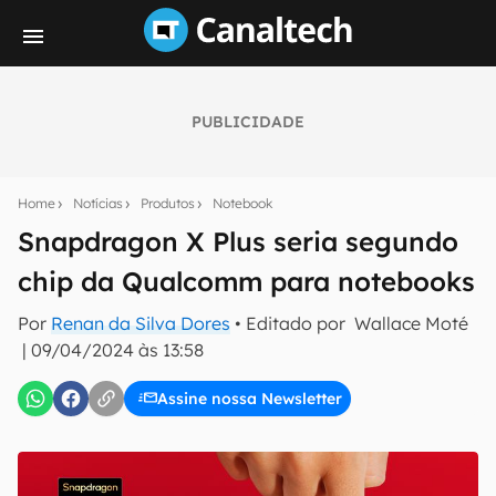
PUBLICIDADE
Seu resumo inteligente do mundo tech!
Assine a newsletter do Canaltech e receba
Home
Notícias
Produtos
Notebook
notícias e reviews sobre tecnologia em primeira
mão.
Snapdragon X Plus seria segundo
chip da Qualcomm para notebooks
E-mail
Por
Renan da Silva Dores
• Editado por
Wallace Moté
|
09/04/2024 às 13:58
inscreva-se
Assine nossa Newsletter
Confirmo que li, aceito e concordo com os
Termos de
Uso e Política de Privacidade do Canaltech.