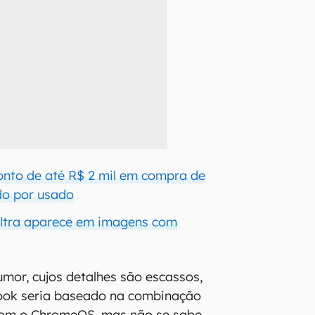
nto de até R$ 2 mil em compra de
do por usado
Ultra aparece em imagens com
mor, cujos detalhes são escassos,
ook seria baseado na combinação
om o ChromeOS, mas não se sabe