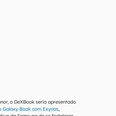
nor
, o DeXBook seria apresentado
o Galaxy Book com Exynos
,
iativa da Samsung de se fortalecer