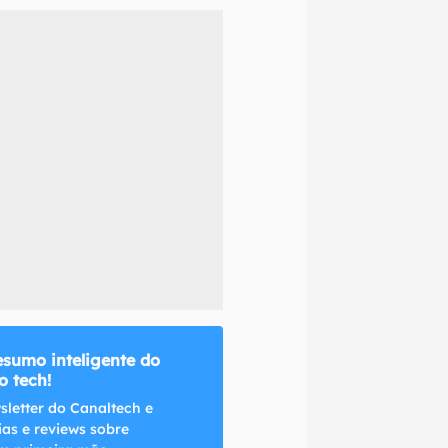
naltech.
esumo inteligente do
 tech!
sletter do Canaltech e
ias e reviews sobre