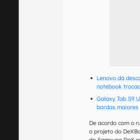
Lenovo dá desco
notebook troca
Galaxy Tab S9 
bordas maiores
De acordo com o ru
o projeto do DeXB
do Samsung DeX c