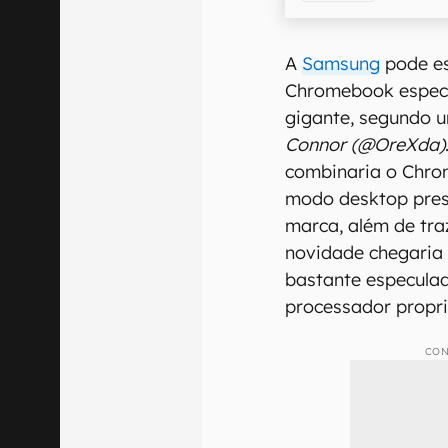
A
Samsung
pode es
Chromebook especi
gigante, segundo u
Connor (@OreXda)
combinaria o Chro
modo desktop prese
marca, além de tra
novidade chegaria
bastante especula
processador propri
CON