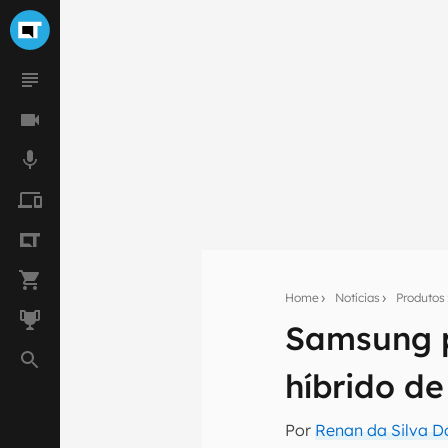
Home
Notícias
Produtos
Samsung p
Seu res
Assine a newsle
híbrido d
mão.
E-mail
Por
Renan da Silva D