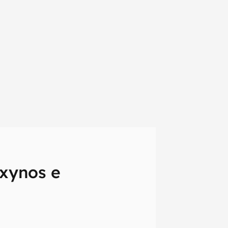
xynos e
em primeira