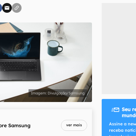
inscreva-se
li, aceito e concordo com os
Termos de Uso e Política de Privacidade do Ca
Divulgação/Samsung
Seu r
mundo
Assine a new
bre
Samsung
ver mais
receba notíc