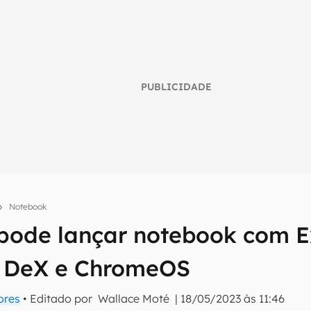
PUBLICIDADE
Notebook
ode lançar notebook com E
umo inteligente do mundo tech!
tter do Canaltech e receba notícias e reviews sobre tecnologia 
e DeX e ChromeOS
ores
• Editado por
Wallace Moté
|
18/05/2023 às 11:46