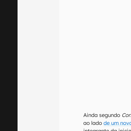
Ainda segundo
Con
ao lado
de um nov
integrante da inic