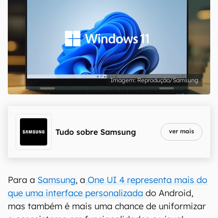
Reprodução/Samsung
Tudo sobre
Samsung
ver mais
Para a
Samsung
, a
One UI 4 representa mais do
que uma interface personalizada
do Android,
mas também é mais uma chance de uniformizar