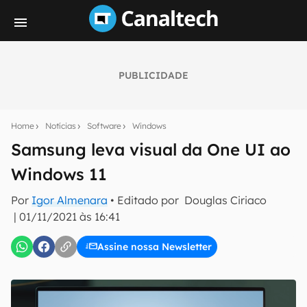
PUBLICIDADE
Seu resumo inteligente do mundo tech!
Assine a newsletter do Canaltech e receba
Home
Notícias
Software
Windows
notícias e reviews sobre tecnologia em primeira
mão.
Samsung leva visual da One UI ao
Windows 11
E-mail
Por
Igor Almenara
• Editado por
Douglas Ciriaco
|
01/11/2021 às 16:41
inscreva-se
Assine nossa Newsletter
Confirmo que li, aceito e concordo com os
Termos de
Uso e Política de Privacidade do Canaltech.