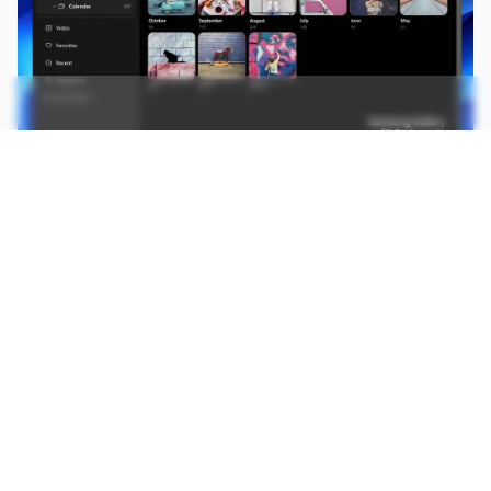
O Samsung Gallery substitui os aplicativos de fotos do Windows 11, mas
com características e funções exclusivas da Samsung (Imagem:
Reprodução/Samsung)
Primeiro, serão os notebooks da companhia que
receberão a novidade. Os modelos Galaxy Book
Pro 360, Galaxy Book Pro, Galaxy Book Flex2,
Galaxy Book e Galaxy Book Odyssey estão na
fila da atualização.
CONTINUA APÓS A PUBLICIDADE