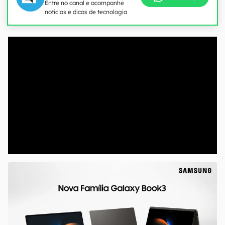
Entre no canal e acompanhe
notícias e dicas de tecnologia
00:00
/
04:52