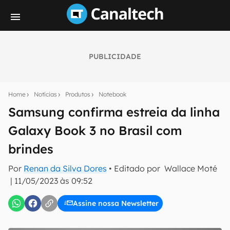
PUBLICIDADE
Seu resumo inteligente do mundo tech!
Assine a newsletter do Canaltech e receba
Home
Notícias
Produtos
Notebook
notícias e reviews sobre tecnologia em primeira
mão.
Samsung confirma estreia da linha
Galaxy Book 3 no Brasil com
E-mail
brindes
Por
Renan da Silva Dores
• Editado por
Wallace Moté
inscreva-se
|
11/05/2023 às 09:52
Assine nossa Newsletter
Confirmo que li, aceito e concordo com os
Termos de
Uso e Política de Privacidade do Canaltech.