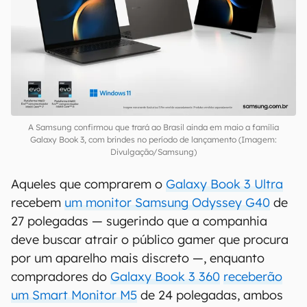
A Samsung confirmou que trará ao Brasil ainda em maio a família
Galaxy Book 3, com brindes no período de lançamento (Imagem:
Divulgação/Samsung)
Aqueles que comprarem o
Galaxy Book 3 Ultra
recebem
um monitor Samsung Odyssey G40
de
27 polegadas — sugerindo que a companhia
deve buscar atrair o público gamer que procura
por um aparelho mais discreto —, enquanto
compradores do
Galaxy Book 3 360
receberão
um Smart Monitor M5
de 24 polegadas, ambos