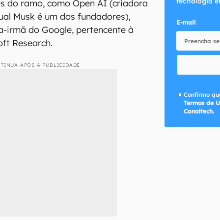
tecnologia e
es do ramo, como Open AI (criadora
ual Musk é um dos fundadores),
E-mail
-irmã do Google, pertencente à
oft Research.
TINUA APÓS A PUBLICIDADE
Confirmo que
Termos de U
Canaltech.