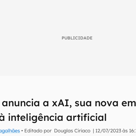
PUBLICIDADE
umo inteligente do mundo tech!
 anuncia a xAI, sua nova e
tter do Canaltech e receba notícias e reviews sobre tecnologia 
 inteligência artificial
Magalhães
• Editado por
Douglas Ciriaco
|
12/07/2023 às 16: