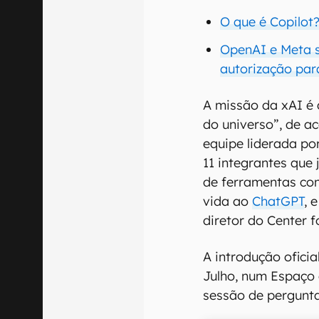
O que é Copilot
OpenAI e Meta s
autorização para
A missão da xAI é 
do universo”, de a
equipe liderada po
11 integrantes que
de ferramentas com
vida ao
ChatGPT
, 
diretor do Center 
A introdução oficia
Julho, num Espaço
sessão de pergunta