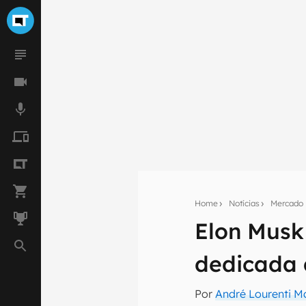
Home
Notícias
Mercado
Seu res
Elon Musk
Assine a newsle
mão.
dedicada à
E-mail
Por
André Lourenti 