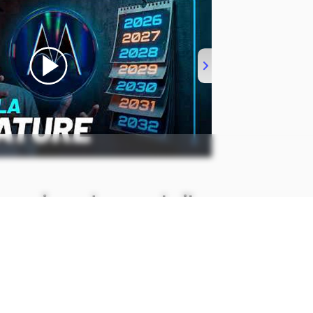
 mencionado em abril
u a
vontade de criar uma IA
durante
a a Fox News em abril deste ano.
 o projeto de “TruthGPT” e
e entender o universo e buscar