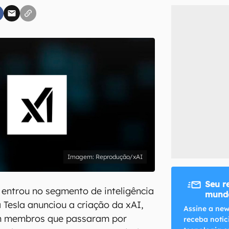
inscreva-se
li, aceito e concordo com os
Termos de Uso e Política de Privacidade do Ca
Reprodução/xAI
Seu r
entrou no segmento de inteligência
mundo
da Tesla anunciou a criação da xAI,
Assine a new
m membros que passaram por
receba notíc