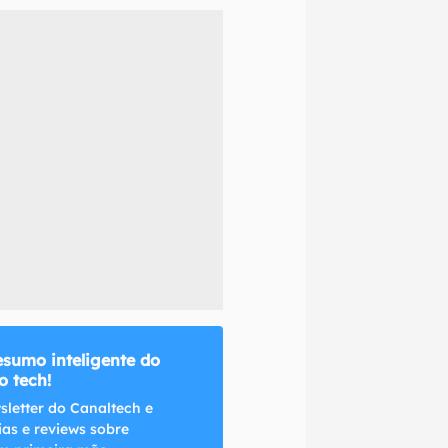
naltech.
esumo inteligente do
 tech!
sletter do Canaltech e
ias e reviews sobre