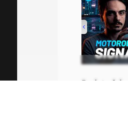
00:00
/
20:46
Projeto foi
Elon Musk abordo
uma entrevista par
Na ocasião, chamou
reforçou a ideia d