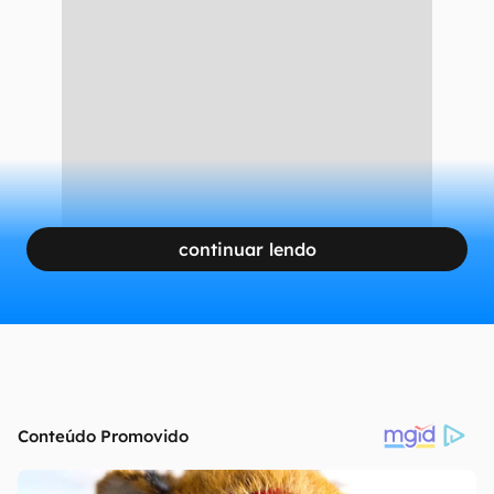
1970 e, embora sua origem ainda seja pouco
conhecida, sua atividade mais recente foi
registrada em 2015 — portanto é considerado
ativo.
CONTINUA APÓS A PUBLICIDADE