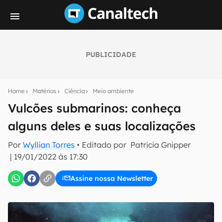
PUBLICIDADE
Seu resumo inteligente do mundo tech!
Assine a newsletter do Canaltech e receba
Home
Matérias
Ciência
Meio ambiente
notícias e reviews sobre tecnologia em primeira
mão.
Vulcões submarinos: conheça
alguns deles e suas localizações
E-mail
Por
Wyllian Torres
• Editado por
Patricia Gnipper
|
19/01/2022 às 17:30
inscreva-se
Assine nossa Newsletter
Confirmo que li, aceito e concordo com os
Termos de
Uso e Política de Privacidade do Canaltech.