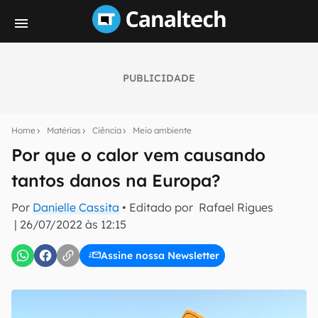
PUBLICIDADE
Seu resumo inteligente do mundo tech!
Assine a newsletter do Canaltech e receba
Home
Matérias
Ciência
Meio ambiente
notícias e reviews sobre tecnologia em primeira
mão.
Por que o calor vem causando
tantos danos na Europa?
E-mail
Por
Danielle Cassita
• Editado por
Rafael Rigues
|
26/07/2022 às 12:15
inscreva-se
Assine nossa Newsletter
Confirmo que li, aceito e concordo com os
Termos de
Uso e Política de Privacidade do Canaltech.