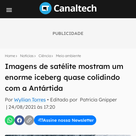
PUBLICIDADE
Seu resumo inteligente do mundo tech!
Assine a newsletter do Canaltech e receba
Home
Notícias
Ciência
Meio ambiente
notícias e reviews sobre tecnologia em primeira
mão.
Imagens de satélite mostram um
enorme iceberg quase colidindo
E-mail
com a Antártida
Por
Wyllian Torres
• Editado por
Patricia Gnipper
inscreva-se
|
24/08/2021 às 17:20
Assine nossa Newsletter
Confirmo que li, aceito e concordo com os
Termos de
Uso e Política de Privacidade do Canaltech.