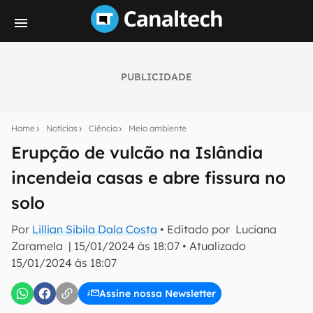
PUBLICIDADE
Seu resumo inteligente do mundo tech!
Assine a newsletter do Canaltech e receba
Home
Notícias
Ciência
Meio ambiente
notícias e reviews sobre tecnologia em primeira
mão.
Erupção de vulcão na Islândia
incendeia casas e abre fissura no
E-mail
solo
Por
Lillian Sibila Dala Costa
• Editado por
Luciana
inscreva-se
Zaramela
|
15/01/2024 às 18:07
•
Atualizado
15/01/2024 às 18:07
Confirmo que li, aceito e concordo com os
Termos de
Uso e Política de Privacidade do Canaltech.
Assine nossa Newsletter