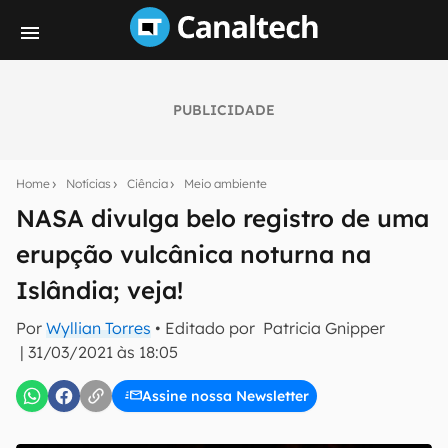
PUBLICIDADE
Seu resumo inteligente do mundo tech!
Assine a newsletter do Canaltech e receba
Home
Notícias
Ciência
Meio ambiente
notícias e reviews sobre tecnologia em primeira
mão.
NASA divulga belo registro de uma
erupção vulcânica noturna na
E-mail
Islândia; veja!
Por
Wyllian Torres
• Editado por
Patricia Gnipper
inscreva-se
|
31/03/2021 às 18:05
Assine nossa Newsletter
Confirmo que li, aceito e concordo com os
Termos de
Uso e Política de Privacidade do Canaltech.