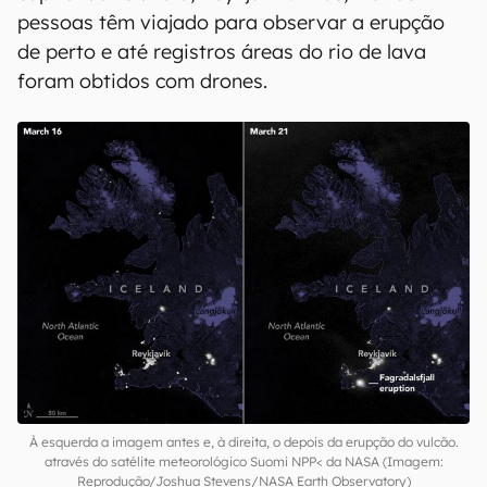
pessoas têm viajado para observar a erupção
de perto e até registros áreas do rio de lava
foram obtidos com drones.
À esquerda a imagem antes e, à direita, o depois da erupção do vulcão.
através do satélite meteorológico Suomi NPP< da NASA (Imagem:
Reprodução/Joshua Stevens/NASA Earth Observatory)