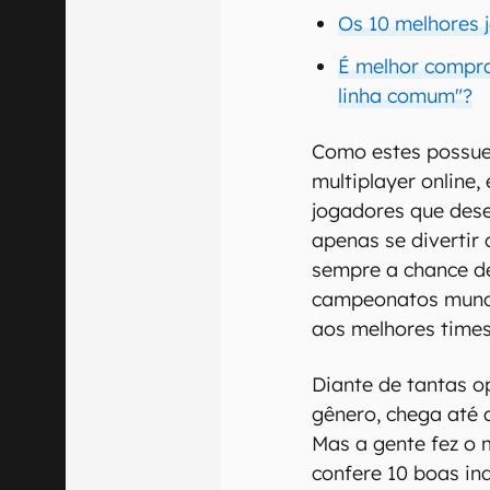
Os 10 melhores j
É melhor compra
linha comum"?
Como estes possue
multiplayer online
jogadores que dese
apenas se divertir
sempre a chance d
campeonatos mundi
aos melhores time
Diante de tantas o
gênero, chega até a
Mas a gente fez o 
confere 10 boas in