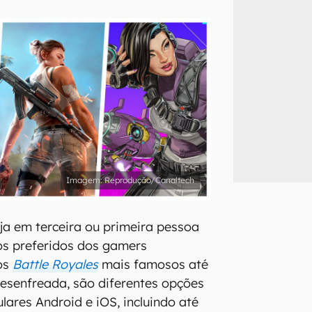
inscreva-se
li, aceito e concordo com os
Termos de Uso e Política de Privacidade do Ca
Reprodução/Canaltech
eja em terceira ou primeira pessoa
 os preferidos dos gamers
 os
Battle Royales
mais famosos até
esenfreada, são diferentes opções
ulares Android e iOS, incluindo até