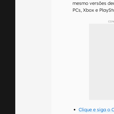
mesmo versões ded
PCs, Xbox e PlaySt
CON
Clique e siga o