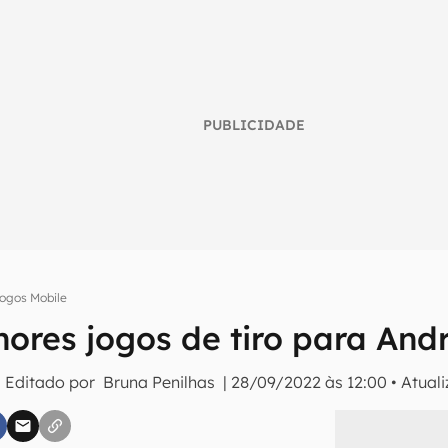
PUBLICIDADE
ogos Mobile
ores jogos de tiro para And
umo inteligente do mundo tech!
 Editado por
Bruna Penilhas
|
28/09/2022 às 12:00
•
Atual
tter do Canaltech e receba notícias e reviews sobre tecnologia 