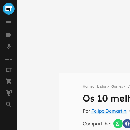
Home
Listas
Games
J
Os 10 melh
Seu res
Por
Felipe Demartini
•
Assine a newsle
mão.
Compartilhe: