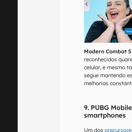
00:00
/
04:52
Modern Combat 5
reconhecidos quand
celular, e mesmo t
segue mantendo es
melhorias constant
9. PUBG Mobile:
smartphones
Um dos
precursore