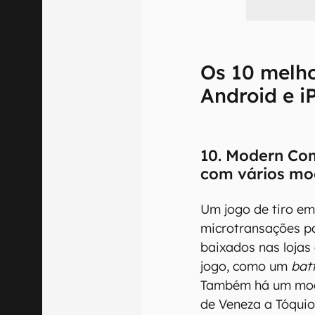
Os 10 melho
Android e i
10. Modern Comb
com vários mo
Um jogo de tiro em
microtransações p
baixados nas lojas
jogo, como um
batt
Também há um mod
de Veneza a Tóquio