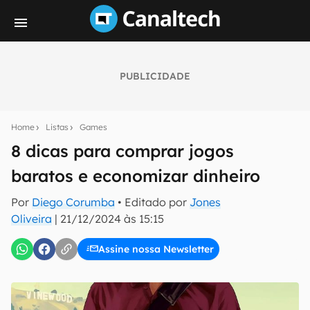
PUBLICIDADE
Seu resumo inteligente do mundo tech!
Assine a newsletter do Canaltech e receba
Home
Listas
Games
notícias e reviews sobre tecnologia em primeira
mão.
8 dicas para comprar jogos
baratos e economizar dinheiro
E-mail
Por
Diego Corumba
• Editado por
Jones
Oliveira
|
21/12/2024 às 15:15
inscreva-se
Assine nossa Newsletter
Confirmo que li, aceito e concordo com os
Termos de
Uso e Política de Privacidade do Canaltech.