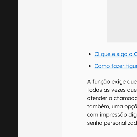
Clique e siga o
Como fazer fig
A função exige que
todas as vezes que
atender a chamada
também, uma opção
com impressão digi
senha personalizad