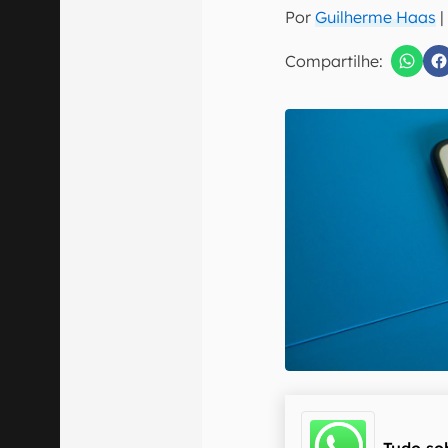
E-mail
Por
Guilherme Haas
Compartilhe:
Confirmo que 
Tudo so