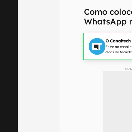
Como coloc
WhatsApp n
O Canaltech
Entre no canal 
dicas de tecnol
CON