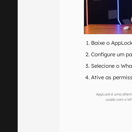
Baixe o AppLock
Configure um pa
Selecione o Wha
Ative as permiss
AppLock é uma altern
usado com o Wh