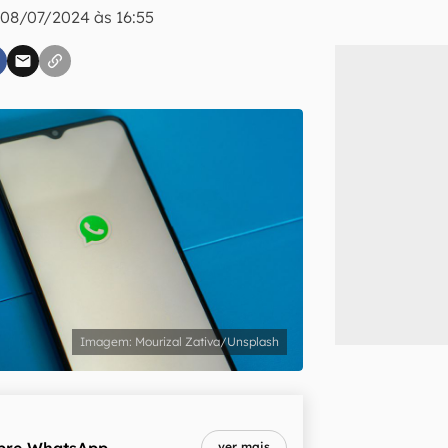
|
08/07/2024 às 16:55
inscreva-se
li, aceito e concordo com os
Termos de Uso e Política de Privacidade do Ca
Mourizal Zativa/Unsplash
bre
WhatsApp
ver mais