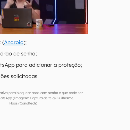
 (
Android
);
drão de senha;
tsApp para adicionar a proteção;
ões solicitadas.
ativa para bloquear apps com senha e que pode ser
atsApp (Imagem: Captura de tela/Guilherme
Haas/Canaltech)