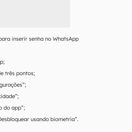
para inserir senha no WhatsApp
p;
e três pontos;
igurações”;
cidade”;
o do app”;
Desbloquear usando biometria”.