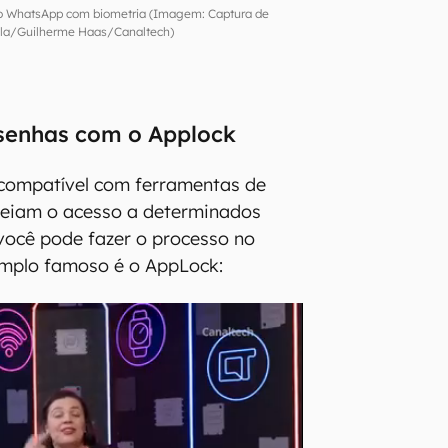
ao WhatsApp com biometria (Imagem: Captura de
ela/Guilherme Haas/Canaltech)
senhas com o Applock
 compatível com ferramentas de
ueiam o acesso a determinados
você pode fazer o processo no
mplo famoso é o AppLock: