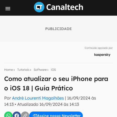
PUBLICIDADE
Seu resumo inteligente do mundo tech!
Assine a newsletter do Canaltech e receba
Conteúdo apoiado por
notícias e reviews sobre tecnologia em primeira
mão.
E-mail
Home
Tutoriais
Software
iOS
Como atualizar o seu iPhone para
o iOS 18 | Guia Prático
inscreva-se
Por
André Lourenti Magalhães
|
16/09/2024 às
14:13
•
Atualizado
16/09/2024 às 14:13
Confirmo que li, aceito e concordo com os
Termos de
Uso e Política de Privacidade do Canaltech.
Assine nossa Newsletter