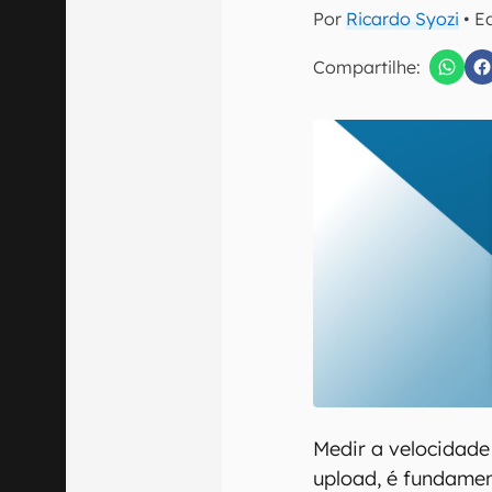
E-mail
Por
Ricardo Syozi
• E
Compartilhe:
Confirmo que 
Medir a velocidade
upload, é fundamen