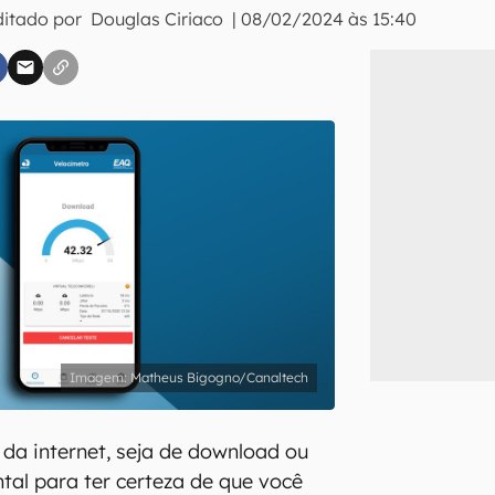
ditado por
Douglas Ciriaco
|
08/02/2024 às 15:40
inscreva-se
li, aceito e concordo com os
Termos de Uso e Política de Privacidade do Ca
Matheus Bigogno/Canaltech
 da internet, seja de download ou
tal para ter certeza de que você