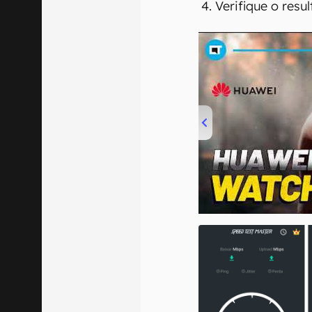
Verifique o resu
00:00
/
04:51