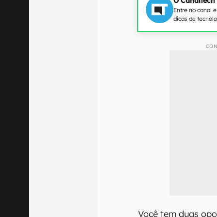
O Canaltech
Entre no canal 
dicas de tecnol
CON
Você tem duas opç