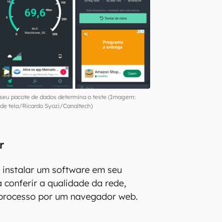
seu pacote de dados determina o teste (Imagem:
de tela/Ricardo Syozi/Canaltech)
r
 instalar um software em seu
 conferir a qualidade da rede,
 processo por um navegador web.