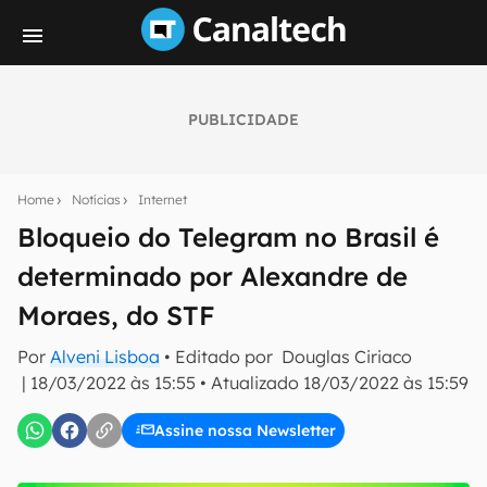
PUBLICIDADE
Seu resumo inteligente do mundo tech!
Assine a newsletter do Canaltech e receba
Home
Notícias
Internet
notícias e reviews sobre tecnologia em primeira
mão.
Bloqueio do Telegram no Brasil é
determinado por Alexandre de
E-mail
Moraes, do STF
Por
Alveni Lisboa
• Editado por
Douglas Ciriaco
inscreva-se
|
18/03/2022 às 15:55
•
Atualizado
18/03/2022 às 15:59
Assine nossa Newsletter
Confirmo que li, aceito e concordo com os
Termos de
Uso e Política de Privacidade do Canaltech.