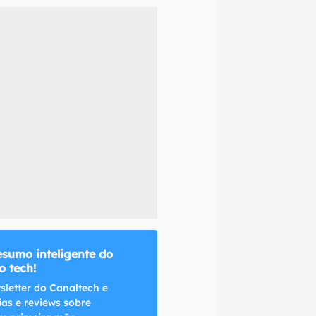
naltech.
esumo inteligente do
 tech!
sletter do Canaltech e
ias e reviews sobre