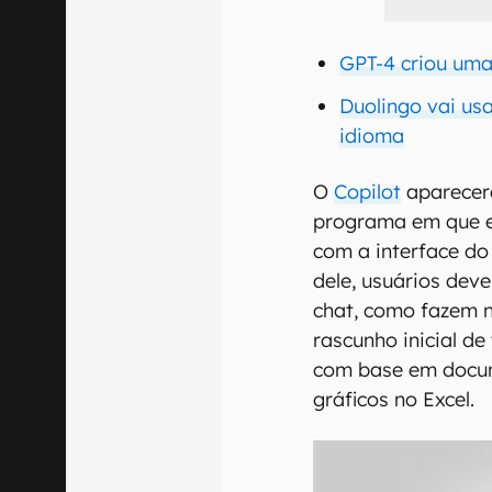
GPT-4 criou um
Duolingo vai us
idioma
O
Copilot
aparecerá
programa em que es
com a interface do
dele, usuários deve
chat, como fazem n
rascunho inicial de
com base em docum
gráficos no Excel.