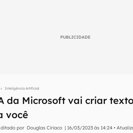
PUBLICIDADE
o
Inteligência Artificial
IA da Microsoft vai criar text
umo inteligente do mundo tech!
a você
tter do Canaltech e receba notícias e reviews sobre tecnologia 
Editado por
Douglas Ciriaco
|
16/03/2023 às 14:24
•
Atuali