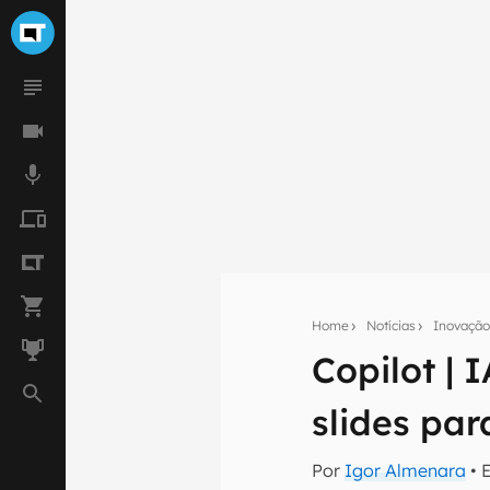
Home
Notícias
Inovaçã
Copilot | 
Seu res
slides par
Assine a newsle
mão.
Por
Igor Almenara
• 