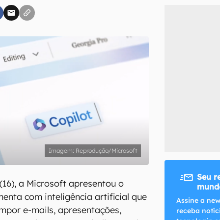
inscreva-se
li, aceito e concordo com os
Termos de Uso e Política de Privacidade do Ca
Reprodução/Microsoft
Seu r
(16), a Microsoft apresentou o
mundo
enta com inteligência artificial que
Assine a new
ompor e-mails, apresentações,
receba notíc