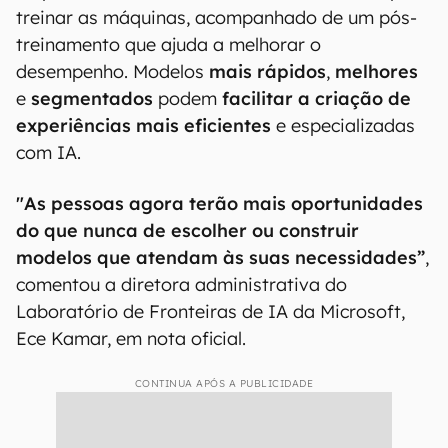
A MS destacou o avanço dos chamados
“modelos de fronteira” — as tecnologias mais
avançadas usadas pelas ferramentas de IA,
como o GPT-4o — e reforça que devem melhorar
ainda mais em 2025, tanto em eficiência como
em quantidade de ações.
Um processo chave para isso, segundo a
empresa,
é a curadoria dos dados
usados para
treinar as máquinas, acompanhado de um pós-
treinamento que ajuda a melhorar o
desempenho. Modelos
mais rápidos
,
melhores
e
segmentados
podem
facilitar a criação de
experiências mais eficientes
e especializadas
com IA.
"As pessoas agora terão mais oportunidades