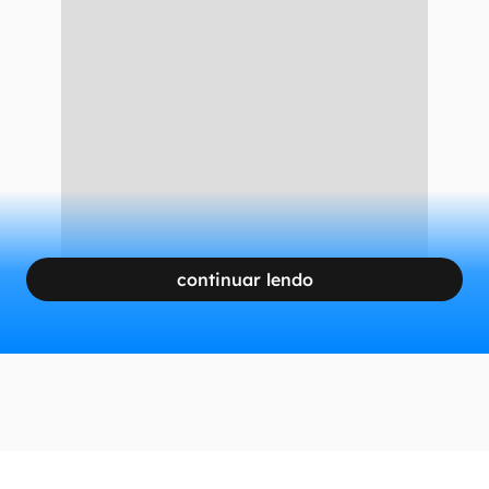
do que nunca de escolher ou construir
modelos que atendam às suas necessidades”
,
comentou a diretora administrativa do
Laboratório de Fronteiras de IA da Microsoft,
Ece Kamar, em nota oficial.
CONTINUA APÓS A PUBLICIDADE