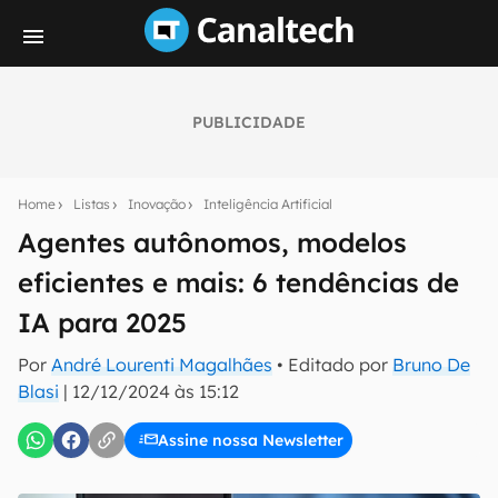
PUBLICIDADE
Seu resumo inteligente do mundo tech!
Assine a newsletter do Canaltech e receba
Home
Listas
Inovação
Inteligência Artificial
notícias e reviews sobre tecnologia em primeira
mão.
Agentes autônomos, modelos
eficientes e mais: 6 tendências de
E-mail
IA para 2025
Por
André Lourenti Magalhães
• Editado por
Bruno De
inscreva-se
Blasi
|
12/12/2024 às 15:12
Assine nossa Newsletter
Confirmo que li, aceito e concordo com os
Termos de
Uso e Política de Privacidade do Canaltech.