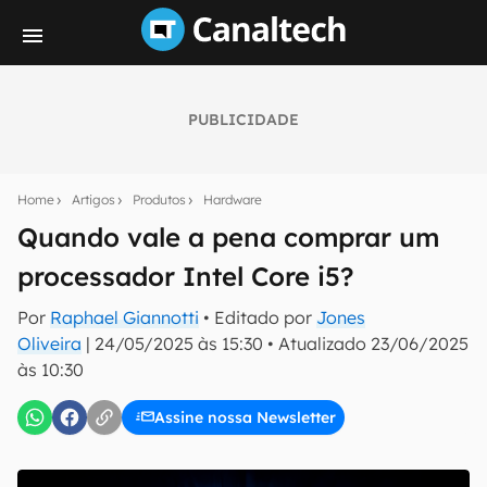
PUBLICIDADE
Seu resumo inteligente do mundo tech!
Assine a newsletter do Canaltech e receba
Home
Artigos
Produtos
Hardware
notícias e reviews sobre tecnologia em primeira
mão.
Quando vale a pena comprar um
processador Intel Core i5?
E-mail
Por
Raphael Giannotti
• Editado por
Jones
Oliveira
|
24/05/2025 às 15:30
•
Atualizado
23/06/2025
às 10:30
inscreva-se
Assine nossa Newsletter
Confirmo que li, aceito e concordo com os
Termos de
Uso e Política de Privacidade do Canaltech.