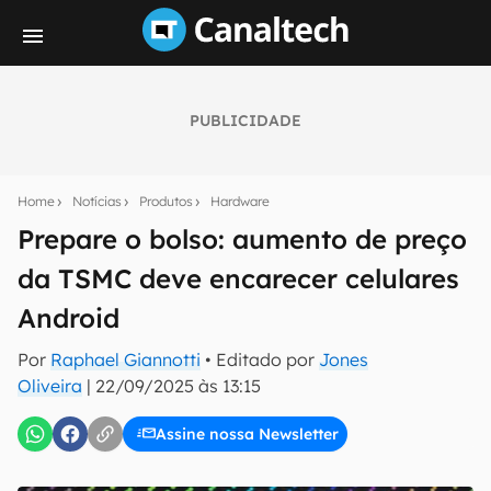
PUBLICIDADE
Seu resumo inteligente do mundo tech!
Assine a newsletter do Canaltech e receba
Home
Notícias
Produtos
Hardware
notícias e reviews sobre tecnologia em primeira
mão.
Prepare o bolso: aumento de preço
da TSMC deve encarecer celulares
E-mail
Android
Por
Raphael Giannotti
• Editado por
Jones
inscreva-se
Oliveira
|
22/09/2025 às 13:15
Assine nossa Newsletter
Confirmo que li, aceito e concordo com os
Termos de
Uso e Política de Privacidade do Canaltech.