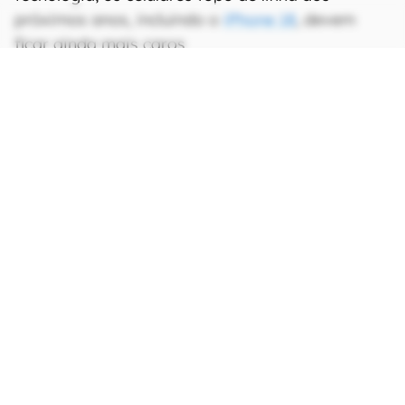
próximos anos, incluindo o
iPhone 18
, devem
ficar ainda mais caros.
CONTINUA APÓS A PUBLICIDADE
continuar lendo