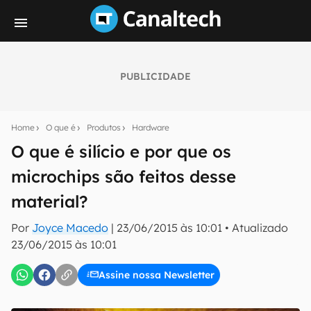
PUBLICIDADE
Seu resumo inteligente do mundo tech!
Assine a newsletter do Canaltech e receba
Home
O que é
Produtos
Hardware
notícias e reviews sobre tecnologia em primeira
mão.
O que é silício e por que os
microchips são feitos desse
E-mail
material?
Por
Joyce Macedo
|
23/06/2015 às 10:01
•
Atualizado
inscreva-se
23/06/2015 às 10:01
Assine nossa Newsletter
Confirmo que li, aceito e concordo com os
Termos de
Uso e Política de Privacidade do Canaltech.