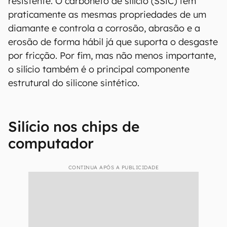
civil por sua resistência.
Alguns materiais ricos em silicatos podem ser
aquecidos para produzir cerâmicas endurecidas,
como a porcelana. Além disso, o silício também
pode ser útil como aditivo de rastreio de outras
substâncias, como o ferro fundido, que usa o
carbono e o silício para fazer um ferro mais
resistente. O carboneto de silício (SSiC) tem
praticamente as mesmas propriedades de um
diamante e controla a corrosão, abrasão e a
erosão de forma hábil já que suporta o desgaste
por fricção. Por fim, mas não menos importante,
o silício também é o principal componente
estrutural do silicone sintético.