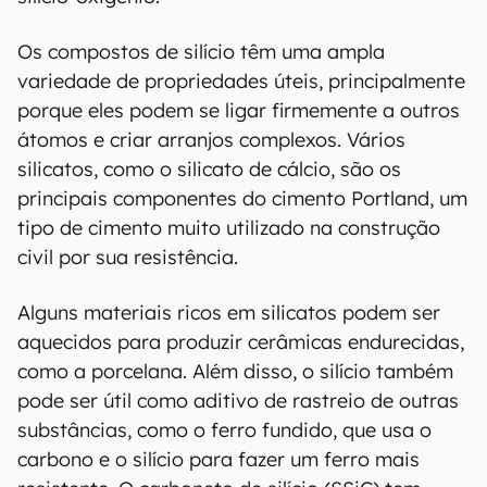
ligado a quatro átomos de oxigênio) e de sílica
(SiO2, ou um átomo de silício ligado a dois
átomos de oxigênio). O composto químico
dióxido de silício, também conhecido como sílica,
de uma forma grosseira e altamente
contaminada, é o componente primário da areia.
Feldspato, granito, quartzo, entre outros
materiais, são baseados em compostos de
silício-oxigênio.
Os compostos de silício têm uma ampla
variedade de propriedades úteis, principalmente
porque eles podem se ligar firmemente a outros
átomos e criar arranjos complexos. Vários
silicatos, como o silicato de cálcio, são os
principais componentes do cimento Portland, um
tipo de cimento muito utilizado na construção