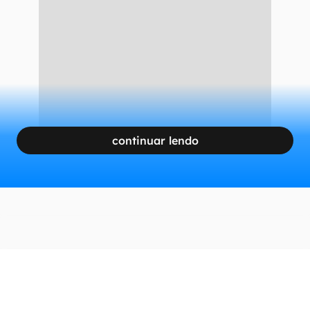
Silício nos chips de
computador
CONTINUA APÓS A PUBLICIDADE
continuar lendo