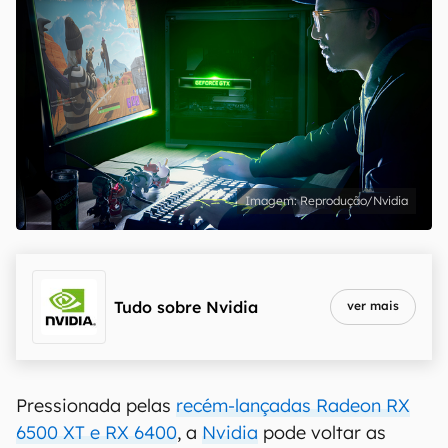
Reprodução/Nvidia
Tudo sobre
Nvidia
ver mais
Pressionada pelas
recém-lançadas Radeon RX
6500 XT e RX 6400
, a
Nvidia
pode voltar as