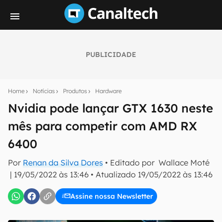
PUBLICIDADE
Seu resumo inteligente do mundo tech!
Assine a newsletter do Canaltech e receba
Home
Notícias
Produtos
Hardware
notícias e reviews sobre tecnologia em primeira
mão.
Nvidia pode lançar GTX 1630 neste
mês para competir com AMD RX
E-mail
6400
Por
Renan da Silva Dores
• Editado por
Wallace Moté
inscreva-se
|
19/05/2022 às 13:46
•
Atualizado
19/05/2022 às 13:46
Assine nossa Newsletter
Confirmo que li, aceito e concordo com os
Termos de
Uso e Política de Privacidade do Canaltech.