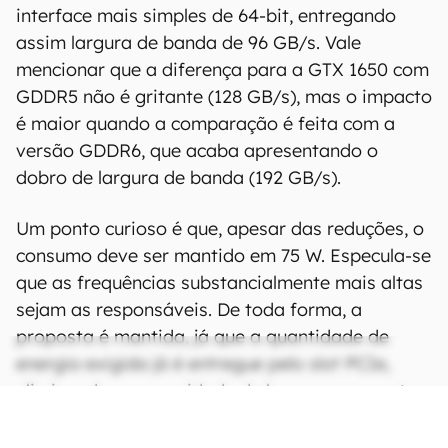
interface mais simples de 64-bit, entregando
assim largura de banda de 96 GB/s. Vale
mencionar que a diferença para a GTX 1650 com
GDDR5 não é gritante (128 GB/s), mas o impacto
é maior quando a comparação é feita com a
versão GDDR6, que acaba apresentando o
dobro de largura de banda (192 GB/s).
Um ponto curioso é que, apesar das reduções, o
consumo deve ser mantido em 75 W. Especula-se
que as frequências substancialmente mais altas
sejam as responsáveis. De toda forma, a
proposta é mantida, já que a quantidade de
energia exigida já é entregue pelo slot PCIe,
eliminando a necessidade de haver um conector
dedicado de alimentação e abrindo margem
para modelos de baixo perfil.