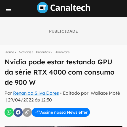
PUBLICIDADE
Seu resumo inteligente do mundo tech!
Assine a newsletter do Canaltech e receba
Home
Notícias
Produtos
Hardware
notícias e reviews sobre tecnologia em primeira
mão.
Nvidia pode estar testando GPU
da série RTX 4000 com consumo
E-mail
de 900 W
Por
Renan da Silva Dores
• Editado por
Wallace Moté
inscreva-se
|
29/04/2022 às 12:30
Assine nossa Newsletter
Confirmo que li, aceito e concordo com os
Termos de
Uso e Política de Privacidade do Canaltech.