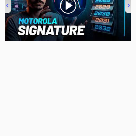
00:00
/
20:46