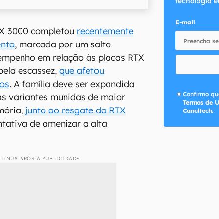
tecnologia e
E-mail
TX 3000 completou
recentemente
ento
, marcada por um salto
sempenho em relação às placas RTX
pela escassez,
que afetou
ços
. A família deve ser expandida
Confirmo que
s variantes munidas de maior
Termos de U
mória,
junto ao resgate da RTX
Canaltech.
ativa de amenizar a alta
TINUA APÓS A PUBLICIDADE