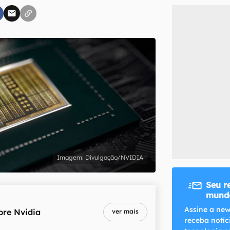
inscreva-se
li, aceito e concordo com os
Termos de Uso e Política de Privacidade do Ca
Divulgação/NVIDIA
Seu r
mundo
Assine a new
bre
Nvidia
ver mais
receba notíc