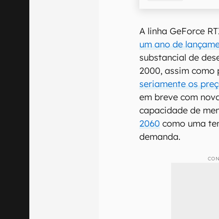
A linha GeForce R
um ano de lançam
substancial de de
2000, assim como 
seriamente os pre
em breve com nova
capacidade de me
2060
como uma tent
demanda.
CON