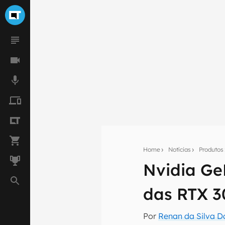
Home
Notícias
Produtos
Nvidia Ge
Seu res
das RTX 3
Assine a newsle
mão.
Por
Renan da Silva D
E-mail