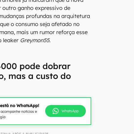
r outro ganho expressivo de
udanças profundas na arquitetura
 que o consumo seja afetado no
emana, mais um rumor reforça esse
o leaker
Greymon55.
4000 pode dobrar
, mas a custo do
 está no WhatsApp!
WhatsApp
e acompanhe notícias e
ogia
TINUA APÓS A PUBLICIDADE