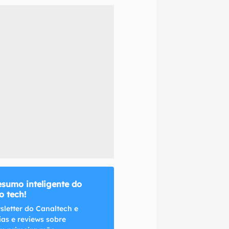
naltech.
esumo inteligente do
 tech!
sletter do Canaltech e
ias e reviews sobre