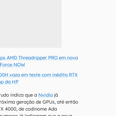
chips AMD Threadripper PRO em nova
eForce NOW
2700H vaza em teste com inédita RTX
op da HP
udo indica que a
Nvidia
já
próxima geração de GPUs, até então
TX 4000, de codinome Ada
 rumores já indicaram que a nova