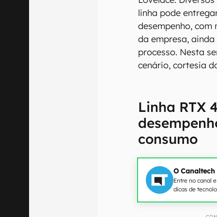
linha pode entrega
desempenho, com m
da empresa, ainda
processo. Nesta s
cenário, cortesia d
Linha RTX 
desempenho
consumo
O Canaltech
Entre no canal 
dicas de tecnol
CON