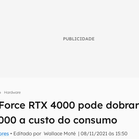
PUBLICIDADE
Hardware
Force RTX 4000 pode dobra
umo inteligente do mundo tech!
000 a custo do consumo
tter do Canaltech e receba notícias e reviews sobre tecnologia 
ores
• Editado por
Wallace Moté
|
08/11/2021 às 15:50