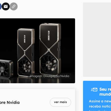
inscreva-se
li, aceito e concordo com os
Termos de Uso e Política de Privacidade do Ca
Divulgação/Nvidia
Seu r
mundo
Assine a new
bre
Nvidia
ver mais
receba notíc