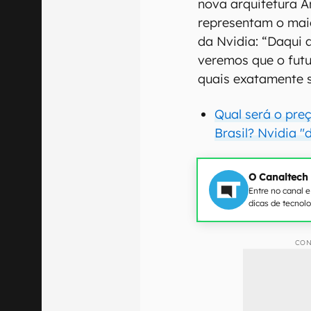
nova arquitetura 
representam o mai
da Nvidia: “Daqui 
veremos que o fut
quais exatamente 
Qual será o pre
Brasil? Nvidia "
O Canaltech
Entre no canal 
dicas de tecnol
CON