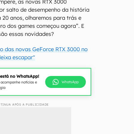
Ampere, as novas RTX 3000
or salto de desempenho da história
a 20 anos, olharemos para trás e
uro dos games começou agora”. E
são essas novidades?
ço das novas GeForce RTX 3000 no
deixa escapar"
 está no WhatsApp!
WhatsApp
e acompanhe notícias e
ogia
TINUA APÓS A PUBLICIDADE