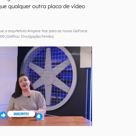
que qualquer outra placa de vídeo
que a arquitetura Ampere traz para as novas GeForce
00 (Gráfico: Divulgação/Nvidia)