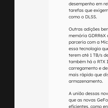
desempenho em rel
tarefas que exigem 
como o DLSS.
Outras adições be
memória GDRR6X d
parceria com a Mic
essa tecnologia qu
terem até 1 TB/s de
também há o RTX I
carregamento e de
mais rápido que dis
armazenamento.
A união dessas nov
que as novas GeFo
eficientes, como e