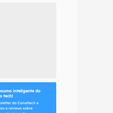
naltech.
esumo inteligente do
 tech!
sletter do Canaltech e
ias e reviews sobre