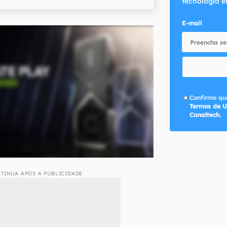
tecnologia e
E-mail
Confirmo que
Termos de U
Canaltech.
TINUA APÓS A PUBLICIDADE