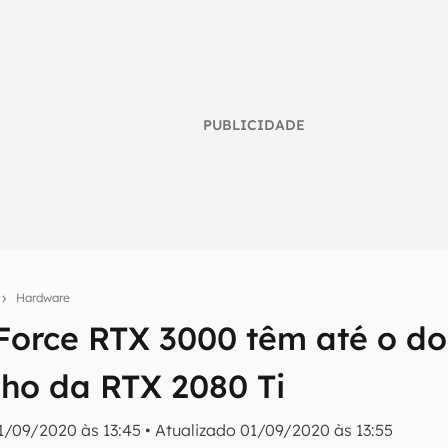
PUBLICIDADE
s
Hardware
orce RTX 3000 têm até o do
umo inteligente do mundo tech!
o da RTX 2080 Ti
tter do Canaltech e receba notícias e reviews sobre tecnologia 
1/09/2020 às 13:45
•
Atualizado
01/09/2020 às 13:55