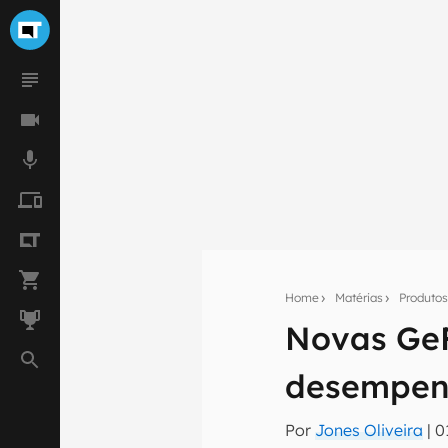
Home
Matérias
Produto
Novas GeF
Seu res
desempenh
Assine a newsle
mão.
Por
Jones Oliveira
|
0