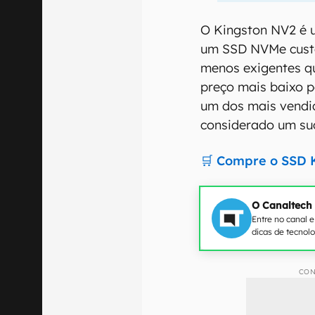
O Kingston NV2 é 
um SSD NVMe custo
menos exigentes q
preço mais baixo po
um dos mais vendid
considerado um su
🛒 Compre o SSD 
O Canaltech
Entre no canal 
dicas de tecnol
CON