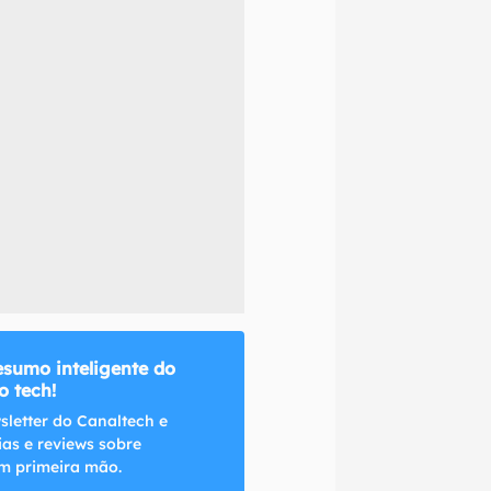
naltech.
esumo inteligente do
 tech!
sletter do Canaltech e
ias e reviews sobre
m primeira mão.