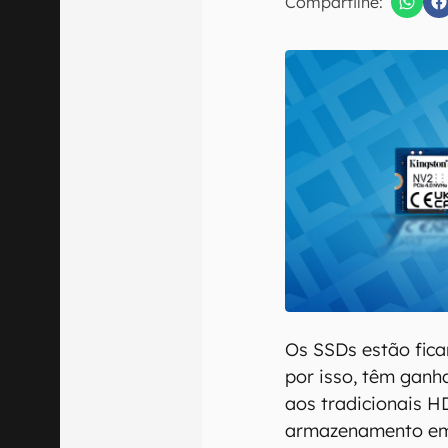
Compartilhe:
E-mail
Confirmo que 
Os SSDs estão fica
por isso, têm ganh
aos tradicionais H
armazenamento em