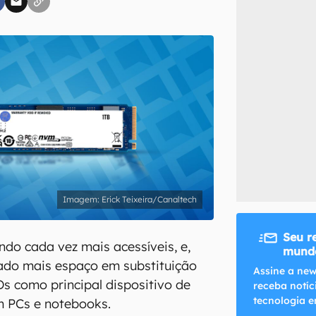
inscreva-se
li, aceito e concordo com os
Termos de Uso e Política de Privacidade do Ca
Erick Teixeira/Canaltech
Seu r
ndo cada vez mais acessíveis, e,
mundo
ado mais espaço em substituição
Assine a new
Ds como principal dispositivo de
receba notíc
tecnologia e
 PCs e notebooks.