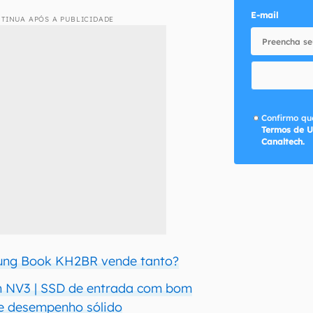
E-mail
TINUA APÓS A PUBLICIDADE
Confirmo que
Termos de U
Canaltech.
ung Book KH2BR vende tanto?
n NV3 | SSD de entrada com bom
 e desempenho sólido