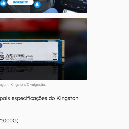
agem: Kingston/Divulgação.
ipais especificações do Kingston
1000G;