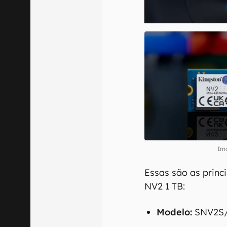
Im
Essas são as princ
NV2 1 TB:
Modelo:
SNV2S/