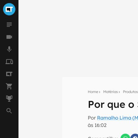
Home
Matérias
Produto
Por que o
Seu res
Por
Ramalho Lima (Ma
Assine a newsle
às 16:02
mão.