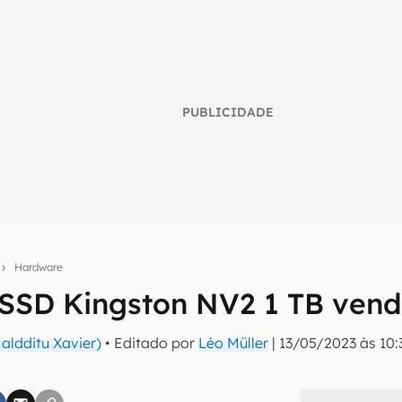
PUBLICIDADE
s
Hardware
 SSD Kingston NV2 1 TB vend
umo inteligente do mundo tech!
ldditu Xavier)
• Editado por
Léo Müller
|
13/05/2023 às 10:
tter do Canaltech e receba notícias e reviews sobre tecnologia 