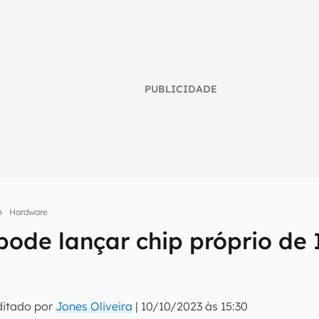
PUBLICIDADE
Hardware
umo inteligente do mundo tech!
pode lançar chip próprio de 
tter do Canaltech e receba notícias e reviews sobre tecnologia 
ditado por
Jones Oliveira
|
10/10/2023 às 15:30