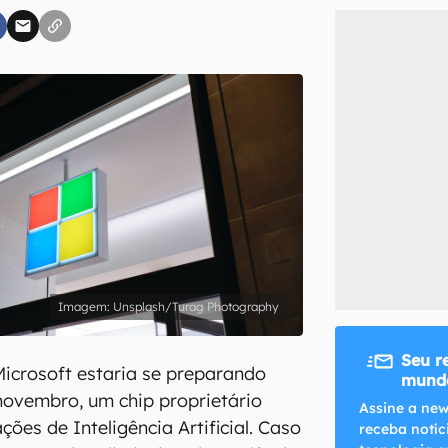
inscreva-se
li, aceito e concordo com os
Termos de Uso e Política de Privacidade do Ca
Unsplash/Turag Photography
Seu r
icrosoft estaria se preparando
mundo
 novembro, um chip proprietário
Assine a new
ções de Inteligência Artificial. Caso
receba notíc