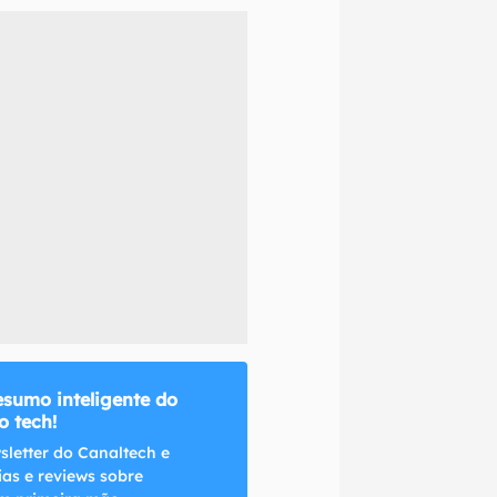
naltech.
esumo inteligente do
 tech!
sletter do Canaltech e
ias e reviews sobre