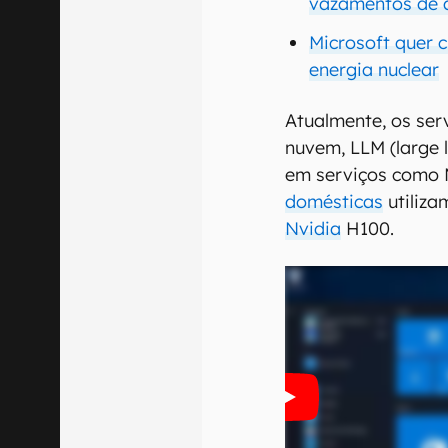
vazamentos de 
Microsoft quer 
energia nuclear
Atualmente, os ser
nuvem, LLM (large
em serviços como 
domésticas
utiliza
Nvidia
H100.