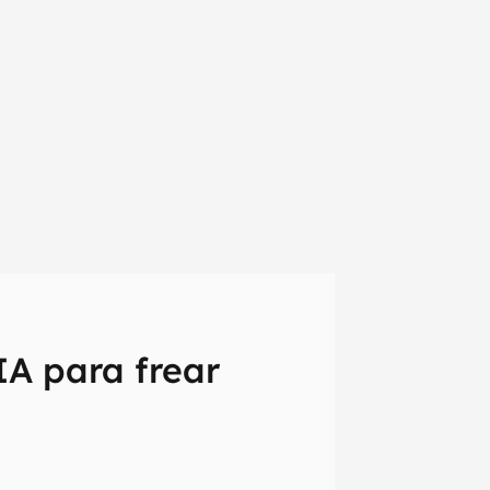
IA para frear
em primeira