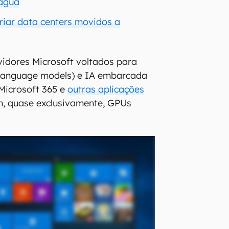
água
criar data centers movidos a
vidores Microsoft voltados para
 language models) e IA embarcada
Microsoft 365 e
outras aplicações
m, quase exclusivamente, GPUs