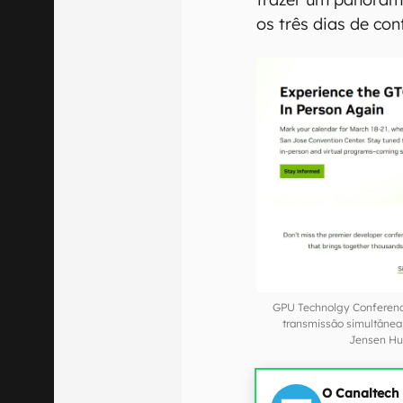
os três dias de con
GPU Technolgy Conference
transmissão simultânea
Jensen Hu
O Canaltech