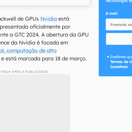
tecnologia e
E-mail
ackwell de GPUs
Nvidia
está
apresentada oficialmente por
nte a GTC 2024. A abertura da GPU
ence da Nvidia é focada em
cial, computação de alto
Confirmo que
 e está marcada para 18 de março.
Termos de U
Canaltech.
TINUA APÓS A PUBLICIDADE