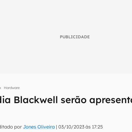
PUBLICIDADE
Hardware
umo inteligente do mundo tech!
ia Blackwell serão apresen
tter do Canaltech e receba notícias e reviews sobre tecnologia 
ditado por
Jones Oliveira
|
03/10/2023 às 17:25