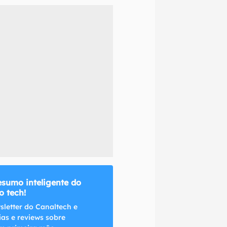
naltech.
esumo inteligente do
 tech!
sletter do Canaltech e
ias e reviews sobre