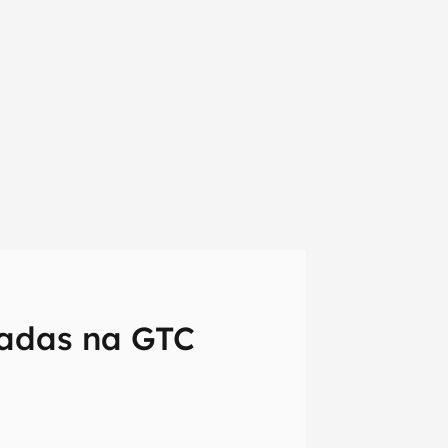
tadas na GTC
em primeira