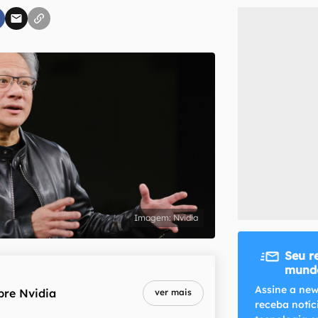
inscreva-se
li, aceito e concordo com os
Termos de Uso e Política de Privacidade do Ca
Nvidia
Seu r
mundo
Assine a new
bre
Nvidia
ver mais
receba notíc