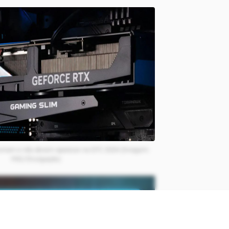
tumam e não devem aparecer na GTC 2024 (Imagem:
MSI/Divulgação)