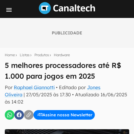
PUBLICIDADE
Seu resumo inteligente do mundo tech!
Assine a newsletter do Canaltech e receba
Home
Listas
Produtos
Hardware
notícias e reviews sobre tecnologia em primeira
mão.
5 melhores processadores até R$
1.000 para jogos em 2025
E-mail
Por
Raphael Giannotti
• Editado por
Jones
Oliveira
|
27/05/2025 às 17:30
•
Atualizado
16/06/2025
às 14:02
inscreva-se
Assine nossa Newsletter
Confirmo que li, aceito e concordo com os
Termos de
Uso e Política de Privacidade do Canaltech.