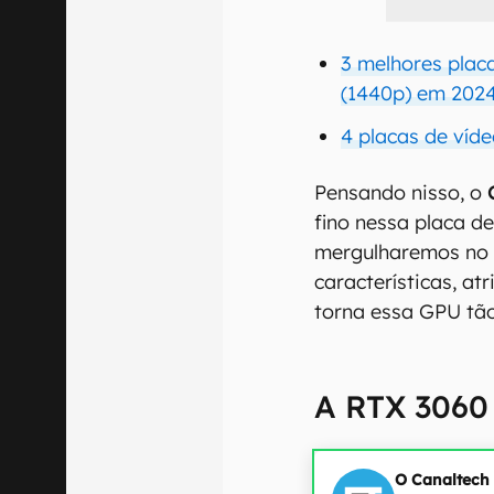
3 melhores plac
(1440p) em 202
4 placas de víd
Pensando nisso, o
fino nessa placa d
mergulharemos no
características, at
torna essa GPU tão
A RTX 3060 
O Canaltech