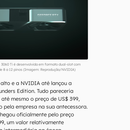
 3060 Ti é desenvolvida em formato dual-slot com
 de 8 a 12 pinos (Imagem: Reprodução/NVIDIA)
alto e a NVIDIA até lançou a
unders Edition. Tudo pareceria
, até mesmo o preço de US$ 399,
o pela empresa na sua antecessora.
chegou oficialmente pelo preço
99, um valor relativamente