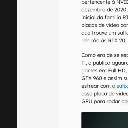
pertencente à NVI
dezembro de 2020,
inicial da família R
placas de vídeo co
que trouxe um sal
relação às RTX 20.
Como era de se es
Ti, o público agua
games em Full HD,
GTX 960 e assim s
estrear com
o sufix
essa placa de víde
GPU para rodar g