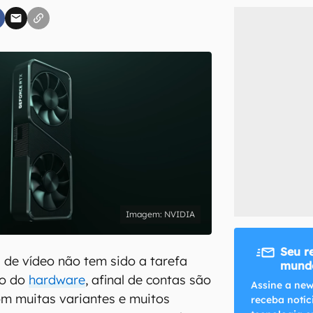
inscreva-se
li, aceito e concordo com os
Termos de Uso e Política de Privacidade do Ca
NVIDIA
Seu r
 de vídeo não tem sido a tarefa
mundo
do do
hardware
, afinal de contas são
Assine a new
m muitas variantes e muitos
receba notíc