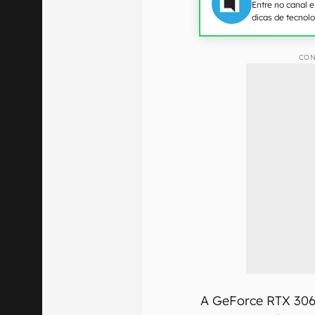
Entre no canal 
dicas de tecnol
CON
A GeForce RTX 306