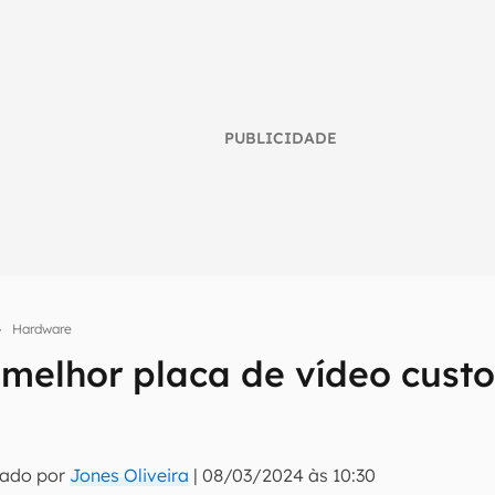
PUBLICIDADE
Hardware
 melhor placa de vídeo custo
umo inteligente do mundo tech!
tter do Canaltech e receba notícias e reviews sobre tecnologia 
tado por
Jones Oliveira
|
08/03/2024 às 10:30