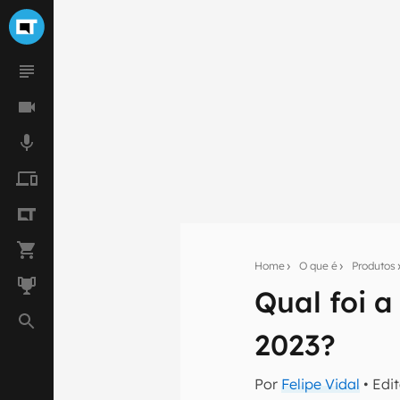
Home
O que é
Produtos
Qual foi a
Seu res
2023?
Assine a newsle
mão.
Por
Felipe Vidal
• Edi