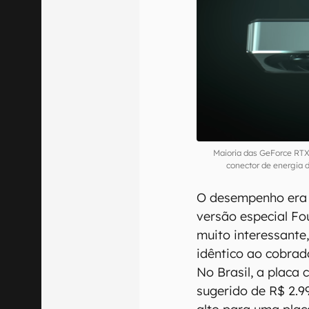
Maioria das GeForce RTX
conector de energia
O desempenho era 
versão especial Fo
muito interessante
idêntico ao cobrad
No Brasil, a placa 
sugerido de R$ 2.9