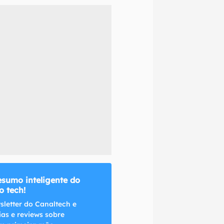
naltech.
esumo inteligente do
 tech!
sletter do Canaltech e
ias e reviews sobre