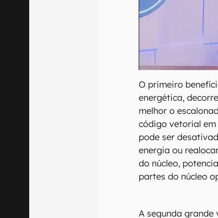
O primeiro benefíc
energética, decorr
melhor o escalonad
código vetorial em
pode ser desativad
energia ou realoca
do núcleo, potenci
partes do núcleo o
A segunda grande 