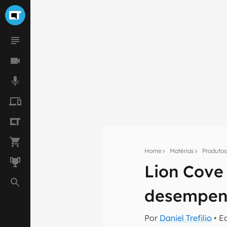
Home
Matérias
Produto
Lion Cove
Seu res
desempenh
Assine a newsle
mão.
Por
Daniel Trefilio
• E