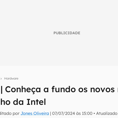
PUBLICIDADE
s
Hardware
 | Conheça a fundo os novos
umo inteligente do mundo tech!
o da Intel
tter do Canaltech e receba notícias e reviews sobre tecnologia 
ditado por
Jones Oliveira
|
07/07/2024 às 15:00
•
Atualizad