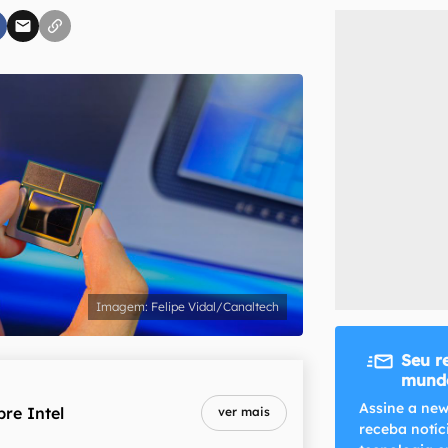
inscreva-se
li, aceito e concordo com os
Termos de Uso e Política de Privacidade do Ca
Felipe Vidal/Canaltech
Seu r
mundo
Assine a new
bre
Intel
ver mais
receba notíc