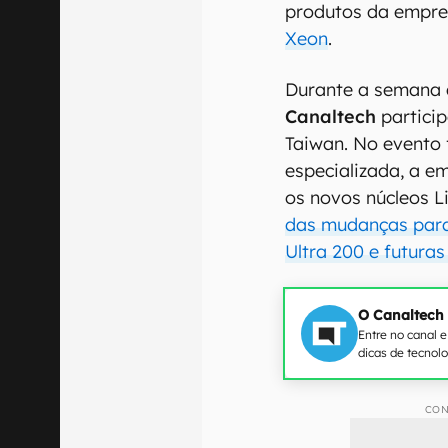
produtos da empr
Xeon
.
Durante a semana 
Canaltech
particip
Taiwan. No evento
especializada, a e
os novos núcleos 
das mudanças para
Ultra 200 e futura
O Canaltech
Entre no canal 
dicas de tecnol
CON