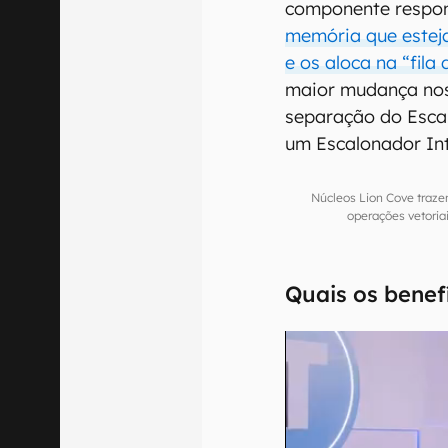
componente respo
memória que estej
e os aloca na “fil
maior mudança no
separação do Esca
um Escalonador Int
Núcleos Lion Cove traz
operações vetoria
Quais os benef