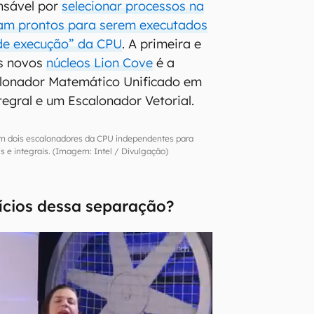
nsável por
selecionar processos na
am prontos para serem executados
a de execução” da CPU
. A primeira e
s novos
núcleos Lion Cove
é a
lonador Matemático Unificado em
egral e um Escalonador Vetorial.
em dois escalonadores da CPU independentes para
is e integrais. (Imagem: Intel / Divulgação)
ícios dessa separação?