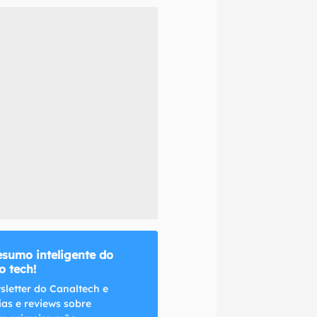
naltech.
esumo inteligente do
 tech!
sletter do Canaltech e
ias e reviews sobre