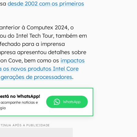
esa
desde 2002 com os primeiros
anterior à Computex 2024, o
ou do Intel Tech Tour, também em
 fechado para a imprensa
mpresa apresentou detalhes sobre
Lion Cove, bem como os
impactos
 os novos produtos Intel Core
s gerações de processadores
.
 está no WhatsApp!
WhatsApp
e acompanhe notícias e
ogia
TINUA APÓS A PUBLICIDADE