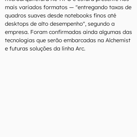
00:00
/
21:11
A família Intel Arc é baseada na
microarquitetura Xe-HPG e estará presente nos
mais variados formatos — "entregando taxas de
quadros suaves desde notebooks finos até
desktops de alto desempenho", segundo a
empresa. Foram confirmadas ainda algumas das
tecnologias que serão embarcadas na Alchemist
e futuras soluções da linha Arc.