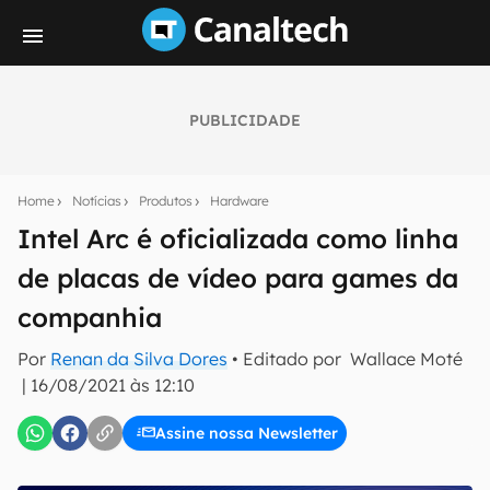
PUBLICIDADE
Seu resumo inteligente do mundo tech!
Assine a newsletter do Canaltech e receba
Home
Notícias
Produtos
Hardware
notícias e reviews sobre tecnologia em primeira
mão.
Intel Arc é oficializada como linha
de placas de vídeo para games da
E-mail
companhia
Por
Renan da Silva Dores
• Editado por
Wallace Moté
inscreva-se
|
16/08/2021 às 12:10
Assine nossa Newsletter
Confirmo que li, aceito e concordo com os
Termos de
Uso e Política de Privacidade do Canaltech.