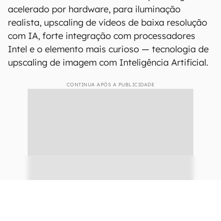
tecnologias como Variable Rate Shading (VRS),
que reduz a qualidade de elementos menos
importantes da cena para aumentar a
performance, e
Mesh Shaders
, que permite aos
shaders, componentes que definem a maneira
em que a luz se comporta ao atingir um objeto
3D, gerar malha conforme a necessidade.
Também estarão embarcados Ray Tracing
acelerado por hardware, para iluminação
realista, upscaling de vídeos de baixa resolução
com IA, forte integração com processadores
Intel e o elemento mais curioso — tecnologia de
upscaling de imagem com Inteligência Artificial.
CONTINUA APÓS A PUBLICIDADE