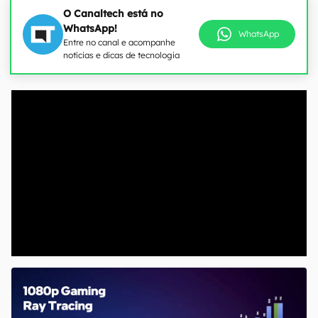
O Canaltech está no
WhatsApp!
WhatsApp
Entre no canal e acompanhe
notícias e dicas de tecnologia
00:00
/
04:51