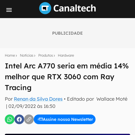
PUBLICIDADE
Seu resumo inteligente do mundo tech!
Assine a newsletter do Canaltech e receba
Home
Notícias
Produtos
Hardware
notícias e reviews sobre tecnologia em primeira
mão.
Intel Arc A770 seria em média 14%
melhor que RTX 3060 com Ray
E-mail
Tracing
Por
Renan da Silva Dores
• Editado por
Wallace Moté
inscreva-se
|
02/09/2022 às 16:50
Assine nossa Newsletter
Confirmo que li, aceito e concordo com os
Termos de
Uso e Política de Privacidade do Canaltech.