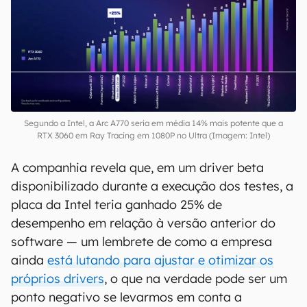
Segundo a Intel, a Arc A770 seria em média 14% mais potente que a
RTX 3060 em Ray Tracing em 1080P no Ultra (Imagem: Intel)
A companhia revela que, em um driver beta
disponibilizado durante a execução dos testes, a
placa da Intel teria ganhado 25% de
desempenho em relação à versão anterior do
software — um lembrete de como a empresa
ainda
está lutando para ajustar e otimizar os
próprios drivers
, o que na verdade pode ser um
ponto negativo se levarmos em conta a