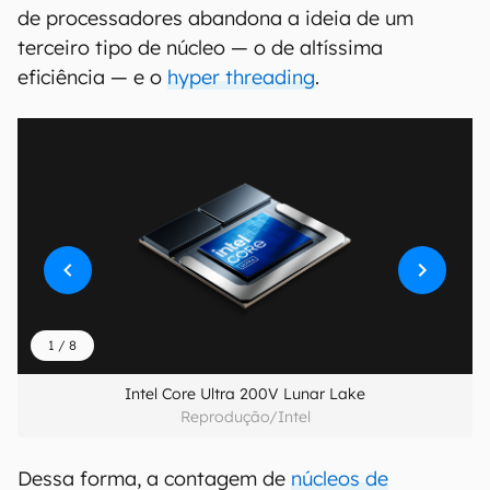
de processadores abandona a ideia de um
terceiro tipo de núcleo — o de altíssima
eficiência — e o
hyper threading
.
1
/
8
Intel Core Ultra 200V Lunar Lake
Reprodução/Intel
Dessa forma, a contagem de
núcleos de