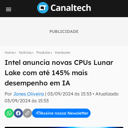
PUBLICIDADE
Seu resumo inteligente do mundo tech!
Assine a newsletter do Canaltech e receba
Home
Notícias
Produtos
Hardware
notícias e reviews sobre tecnologia em primeira
mão.
Intel anuncia novas CPUs Lunar
Lake com até 145% mais
E-mail
desempenho em IA
Por
Jones Oliveira
|
03/09/2024 às 15:53
•
Atualizado
inscreva-se
03/09/2024 às 15:53
Assine nossa Newsletter
Confirmo que li, aceito e concordo com os
Termos de
Uso e Política de Privacidade do Canaltech.