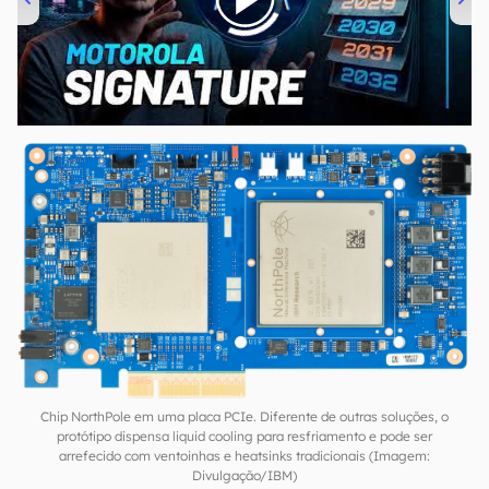
00:00
/
20:46
Chip NorthPole em uma placa PCIe. Diferente de outras soluções, o
protótipo dispensa liquid cooling para resfriamento e pode ser
arrefecido com ventoinhas e heatsinks tradicionais (Imagem:
Divulgação/IBM)