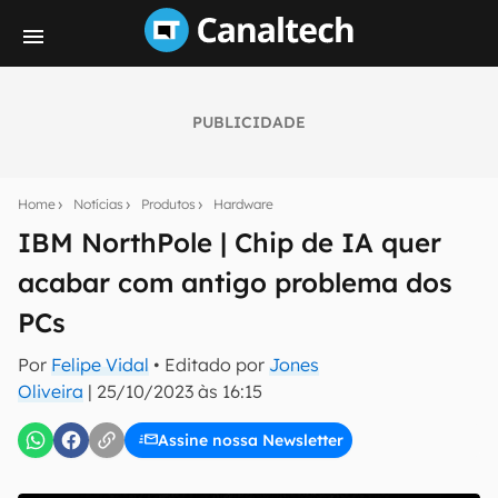
PUBLICIDADE
Seu resumo inteligente do mundo tech!
Assine a newsletter do Canaltech e receba
Home
Notícias
Produtos
Hardware
notícias e reviews sobre tecnologia em primeira
mão.
IBM NorthPole | Chip de IA quer
acabar com antigo problema dos
E-mail
PCs
Por
Felipe Vidal
• Editado por
Jones
inscreva-se
Oliveira
|
25/10/2023 às 16:15
Assine nossa Newsletter
Confirmo que li, aceito e concordo com os
Termos de
Uso e Política de Privacidade do Canaltech.