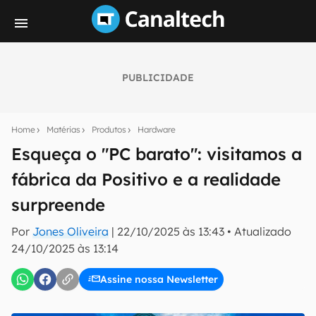
PUBLICIDADE
Seu resumo inteligente do mundo tech!
Assine a newsletter do Canaltech e receba
Home
Matérias
Produtos
Hardware
notícias e reviews sobre tecnologia em primeira
mão.
Esqueça o "PC barato": visitamos a
fábrica da Positivo e a realidade
E-mail
surpreende
Por
Jones Oliveira
|
22/10/2025 às 13:43
•
Atualizado
inscreva-se
24/10/2025 às 13:14
Assine nossa Newsletter
Confirmo que li, aceito e concordo com os
Termos de
Uso e Política de Privacidade do Canaltech.