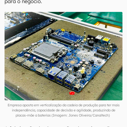
estratégia de sobrevivência em um mercado
cada vez mais competitivo.
Enquanto parte
dos componentes utilizados nas linhas de
montagem ainda são importados de parceiros
da China, incluindo carcaças de plástico injetado,
displays LCD e teclados, a Positivo tem
concentrado esforços em fabricar internamente
os componentes que realmente fazem diferença
para o negócio.